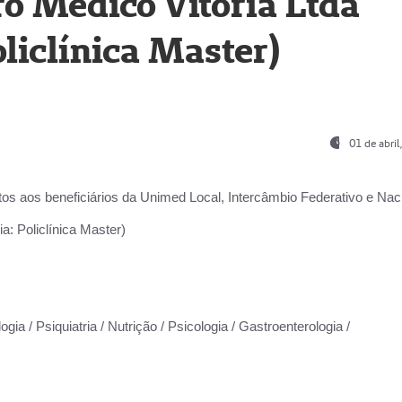
o Médico Vitória Ltda
liclínica Master)
01 de abri
os aos beneficiários da
Unimed Local, Intercâmbio Federativo e Naci
a: Policlínica Master)
gia / Psiquiatria / Nutrição / Psicologia / Gastroenterologia /