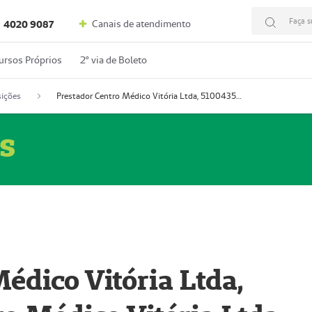
Faça s
Canais de atendimento
4020 9087
ursos Próprios
2º via de Boleto
ições
Prestador Centro Médico Vitória Ltda, 51004350-4: Centro Médico Vitória Ltda (Nome Fantasia: Policlínica Master)
s
édico Vitória Ltda,