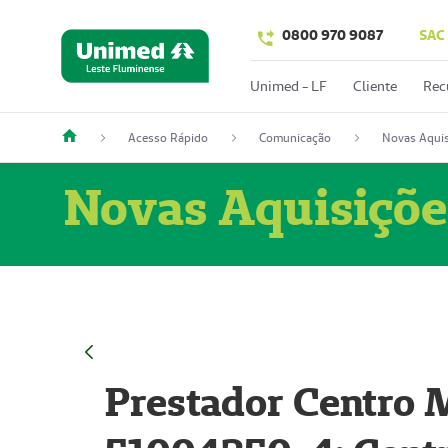
0800 970 9087
SAC
Unimed - LF
Cliente
Rec
Acesso Rápido
Comunicação
Novas Aquis
Novas Aquisiçõe
Prestador Centro M