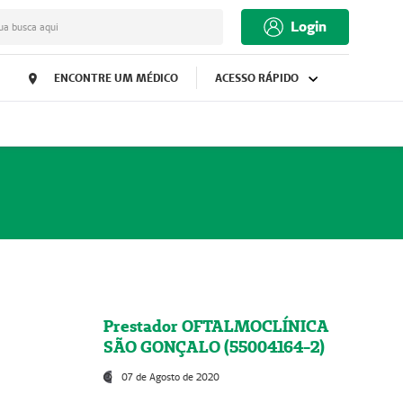
Login
ua busca aqui
ENCONTRE UM MÉDICO
ACESSO RÁPIDO
Prestador OFTALMOCLÍNICA
SÃO GONÇALO (55004164-2)
07 de Agosto de 2020