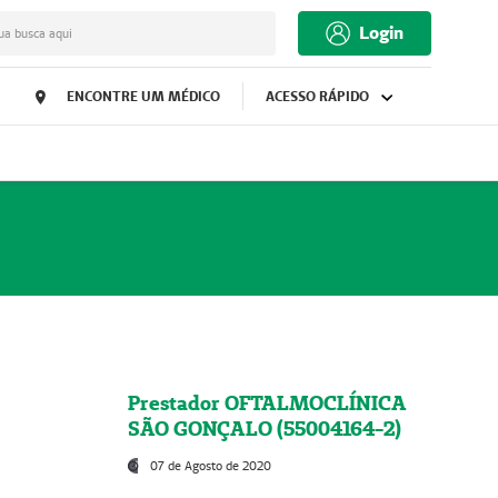
Login
ua busca aqui
ENCONTRE UM MÉDICO
ACESSO RÁPIDO
Prestador OFTALMOCLÍNICA
SÃO GONÇALO (55004164-2)
07 de Agosto de 2020