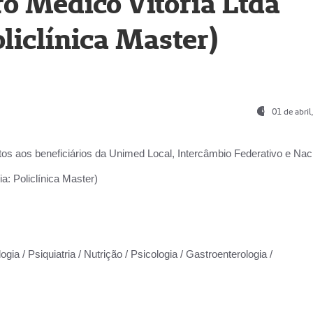
o Médico Vitória Ltda
liclínica Master)
01 de abri
os aos beneficiários da
Unimed Local, Intercâmbio Federativo e Naci
a: Policlínica Master)
gia / Psiquiatria / Nutrição / Psicologia / Gastroenterologia /