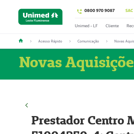
0800 970 9087
SAC
Unimed - LF
Cliente
Rec
Acesso Rápido
Comunicação
Novas Aquis
Novas Aquisiçõe
Prestador Centro M