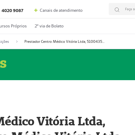
Faça s
Canais de atendimento
4020 9087
ursos Próprios
2º via de Boleto
ições
Prestador Centro Médico Vitória Ltda, 51004350-4: Centro Médico Vitória Ltda (Nome Fantasia: Policlínica Master)
s
édico Vitória Ltda,