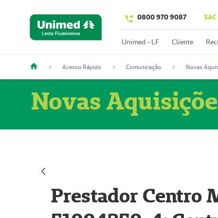
0800 970 9087
SAC
Unimed - LF
Cliente
Rec
Acesso Rápido
Comunicação
Novas Aquis
Novas Aquisiçõe
Prestador Centro M