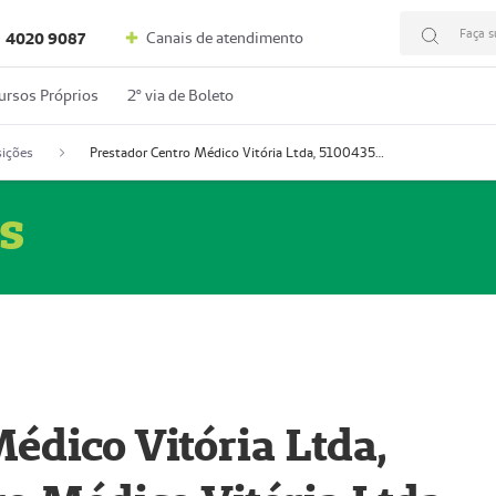
Faça s
Canais de atendimento
4020 9087
ursos Próprios
2º via de Boleto
ições
Prestador Centro Médico Vitória Ltda, 51004350-4: Centro Médico Vitória Ltda (Nome Fantasia: Policlínica Master)
s
édico Vitória Ltda,