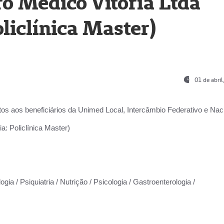
o Médico Vitória Ltda
liclínica Master)
01 de abri
os aos beneficiários da
Unimed Local, Intercâmbio Federativo e Naci
a: Policlínica Master)
gia / Psiquiatria / Nutrição / Psicologia / Gastroenterologia /