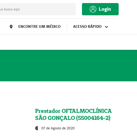
Login
ua busca aqui
ENCONTRE UM MÉDICO
ACESSO RÁPIDO
Prestador OFTALMOCLÍNICA
SÃO GONÇALO (55004164-2)
07 de Agosto de 2020