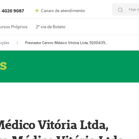
Faça s
Canais de atendimento
4020 9087
ursos Próprios
2º via de Boleto
ições
Prestador Centro Médico Vitória Ltda, 51004350-4: Centro Médico Vitória Ltda (Nome Fantasia: Policlínica Master)
s
édico Vitória Ltda,