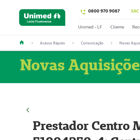
0800 970 9087
SAC
Unimed - LF
Cliente
Rec
Acesso Rápido
Comunicação
Novas Aquis
Novas Aquisiçõe
Prestador Centro M