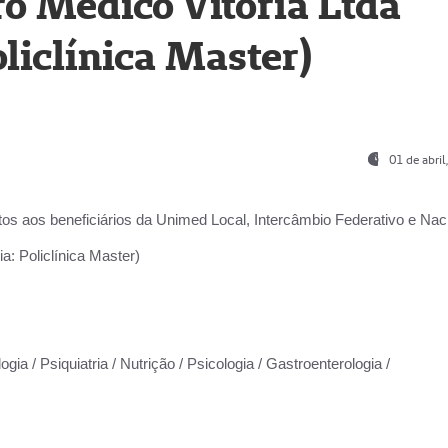
o Médico Vitória Ltda
liclínica Master)
01 de abri
os aos beneficiários da
Unimed Local, Intercâmbio Federativo e Naci
a: Policlínica Master)
gia / Psiquiatria / Nutrição / Psicologia / Gastroenterologia /