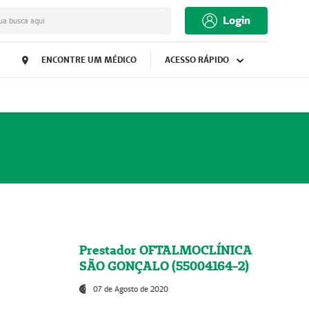
Login
ua busca aqui
ENCONTRE UM MÉDICO
ACESSO RÁPIDO
Prestador OFTALMOCLÍNICA
SÃO GONÇALO (55004164-2)
07 de Agosto de 2020