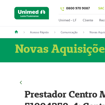
0800 970 9087
SAC
Unimed - LF
Cliente
Rec
Acesso Rápido
Comunicação
Novas Aquis
Novas Aquisiçõe
Prestador Centro M