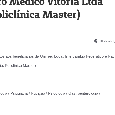
o Médico Vitória Ltda
liclínica Master)
01 de abri
os aos beneficiários da
Unimed Local, Intercâmbio Federativo e Naci
a: Policlínica Master)
gia / Psiquiatria / Nutrição / Psicologia / Gastroenterologia /