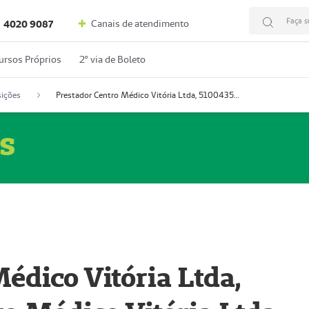
Faça s
Canais de atendimento
4020 9087
ursos Próprios
2º via de Boleto
ições
Prestador Centro Médico Vitória Ltda, 51004350-4: Centro Médico Vitória Ltda (Nome Fantasia: Policlínica Master)
s
édico Vitória Ltda,