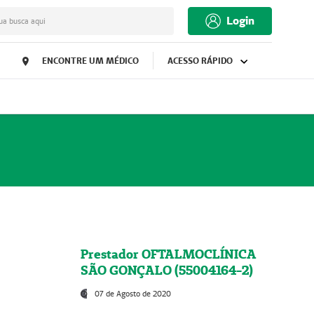
Login
ua busca aqui
ENCONTRE UM MÉDICO
ACESSO RÁPIDO
Prestador OFTALMOCLÍNICA
SÃO GONÇALO (55004164-2)
07 de Agosto de 2020