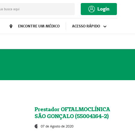
Login
ua busca aqui
ENCONTRE UM MÉDICO
ACESSO RÁPIDO
Prestador OFTALMOCLÍNICA
SÃO GONÇALO (55004164-2)
07 de Agosto de 2020