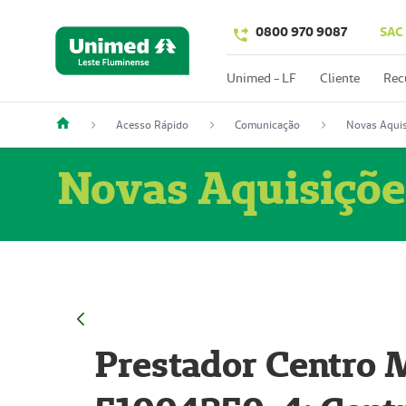
0800 970 9087
SAC
Unimed - LF
Cliente
Rec
Acesso Rápido
Comunicação
Novas Aquis
Novas Aquisiçõe
Prestador Centro M