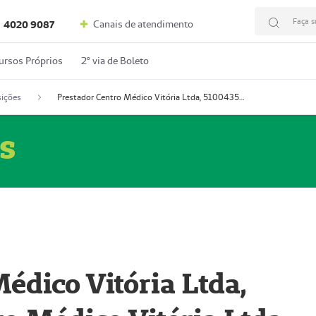
Faça s
Canais de atendimento
4020 9087
ursos Próprios
2º via de Boleto
ições
Prestador Centro Médico Vitória Ltda, 51004350-4: Centro Médico Vitória Ltda (Nome Fantasia: Policlínica Master)
s
édico Vitória Ltda,