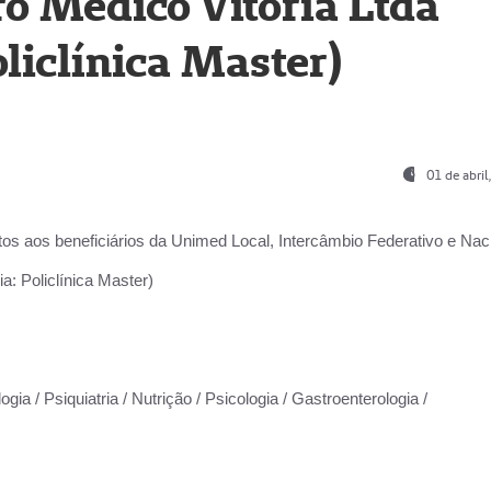
o Médico Vitória Ltda
liclínica Master)
01 de abri
os aos beneficiários da
Unimed Local, Intercâmbio Federativo e Naci
a: Policlínica Master)
gia / Psiquiatria / Nutrição / Psicologia / Gastroenterologia /