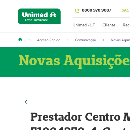
0800 970 9087
SAC
Unimed - LF
Cliente
Rec
Acesso Rápido
Comunicação
Novas Aquis
Novas Aquisiçõe
Prestador Centro M