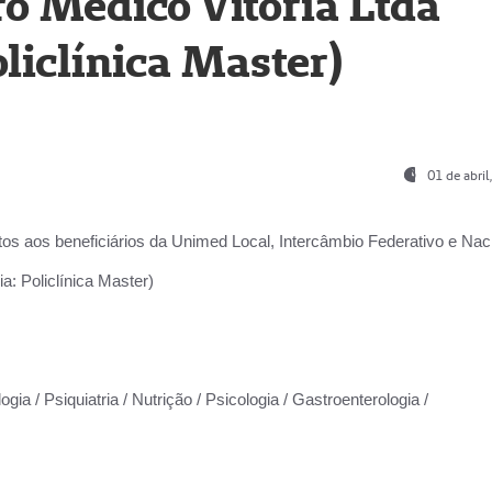
o Médico Vitória Ltda
liclínica Master)
01 de abri
os aos beneficiários da
Unimed Local, Intercâmbio Federativo e Naci
a: Policlínica Master)
gia / Psiquiatria / Nutrição / Psicologia / Gastroenterologia /