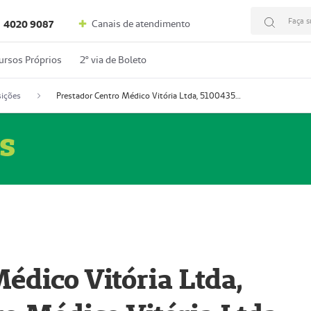
Faça s
Canais de atendimento
4020 9087
ursos Próprios
2º via de Boleto
ições
Prestador Centro Médico Vitória Ltda, 51004350-4: Centro Médico Vitória Ltda (Nome Fantasia: Policlínica Master)
s
édico Vitória Ltda,