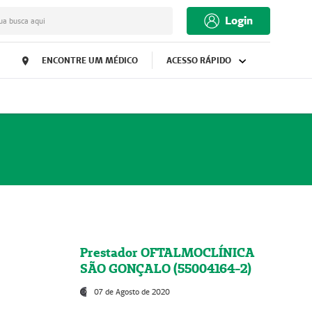
Login
ua busca aqui
ENCONTRE UM MÉDICO
ACESSO RÁPIDO
Prestador OFTALMOCLÍNICA
SÃO GONÇALO (55004164-2)
07 de Agosto de 2020