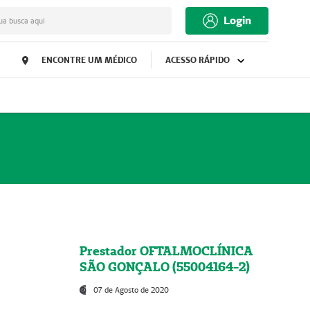
Login
ua busca aqui
ENCONTRE UM MÉDICO
ACESSO RÁPIDO
Prestador OFTALMOCLÍNICA
SÃO GONÇALO (55004164-2)
07 de Agosto de 2020