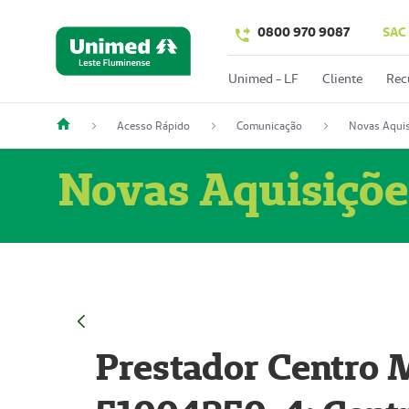
0800 970 9087
SAC
Unimed - LF
Cliente
Rec
Acesso Rápido
Comunicação
Novas Aquis
Novas Aquisiçõe
Prestador Centro M