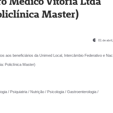
o Médico Vitória Ltda
liclínica Master)
01 de abri
os aos beneficiários da
Unimed Local, Intercâmbio Federativo e Naci
a: Policlínica Master)
gia / Psiquiatria / Nutrição / Psicologia / Gastroenterologia /