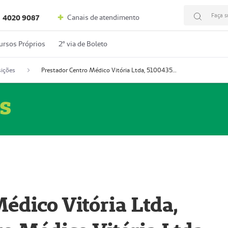
Faça s
Canais de atendimento
4020 9087
ursos Próprios
2º via de Boleto
ições
Prestador Centro Médico Vitória Ltda, 51004350-4: Centro Médico Vitória Ltda (Nome Fantasia: Policlínica Master)
s
édico Vitória Ltda,