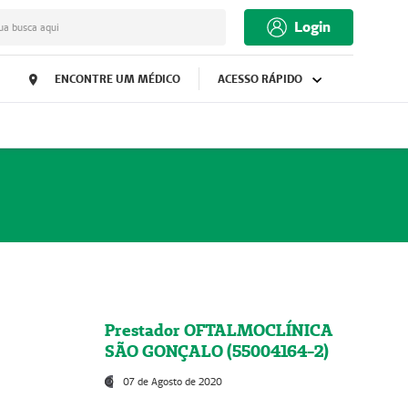
Login
ua busca aqui
ENCONTRE UM MÉDICO
ACESSO RÁPIDO
Prestador OFTALMOCLÍNICA
SÃO GONÇALO (55004164-2)
07 de Agosto de 2020