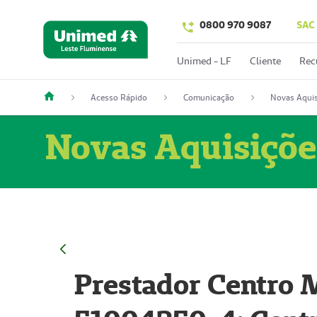
0800 970 9087
SAC
Unimed - LF
Cliente
Rec
Acesso Rápido
Comunicação
Novas Aquis
Novas Aquisiçõe
Prestador Centro M