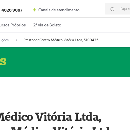
Faça s
Canais de atendimento
4020 9087
ursos Próprios
2º via de Boleto
ições
Prestador Centro Médico Vitória Ltda, 51004350-4: Centro Médico Vitória Ltda (Nome Fantasia: Policlínica Master)
s
édico Vitória Ltda,