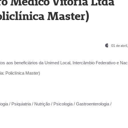
o Médico Vitória Ltda
liclínica Master)
01 de abri
os aos beneficiários da
Unimed Local, Intercâmbio Federativo e Naci
a: Policlínica Master)
gia / Psiquiatria / Nutrição / Psicologia / Gastroenterologia /