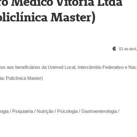
o Médico Vitória Ltda
liclínica Master)
01 de abri
os aos beneficiários da
Unimed Local, Intercâmbio Federativo e Naci
a: Policlínica Master)
gia / Psiquiatria / Nutrição / Psicologia / Gastroenterologia /