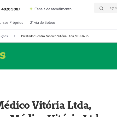
Faça s
Canais de atendimento
4020 9087
ursos Próprios
2º via de Boleto
ições
Prestador Centro Médico Vitória Ltda, 51004350-4: Centro Médico Vitória Ltda (Nome Fantasia: Policlínica Master)
s
édico Vitória Ltda,