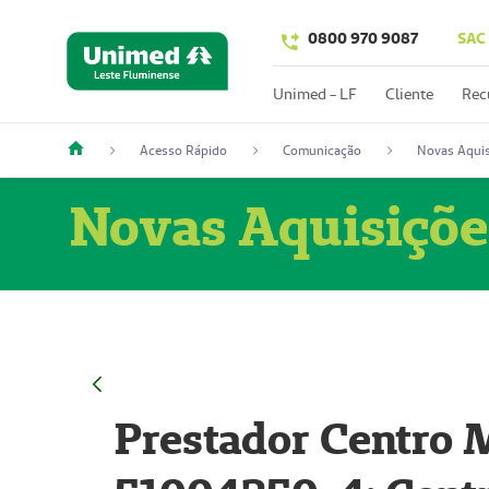
0800 970 9087
SAC
Unimed - LF
Cliente
Rec
Acesso Rápido
Comunicação
Novas Aquis
Novas Aquisiçõe
Prestador Centro M