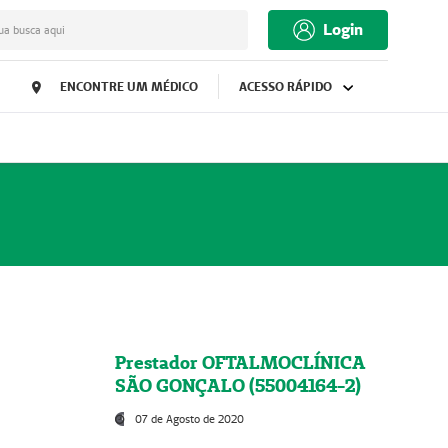
Login
ua busca aqui
ENCONTRE UM MÉDICO
ACESSO RÁPIDO
Prestador OFTALMOCLÍNICA
SÃO GONÇALO (55004164-2)
07 de Agosto de 2020