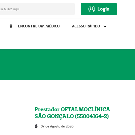
Login
ua busca aqui
ENCONTRE UM MÉDICO
ACESSO RÁPIDO
Prestador OFTALMOCLÍNICA
SÃO GONÇALO (55004164-2)
07 de Agosto de 2020