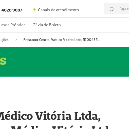
Faça s
Canais de atendimento
4020 9087
ursos Próprios
2º via de Boleto
ições
Prestador Centro Médico Vitória Ltda, 51004350-4: Centro Médico Vitória Ltda (Nome Fantasia: Policlínica Master)
s
édico Vitória Ltda,