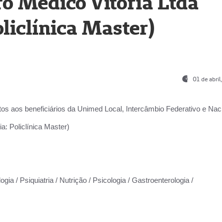
o Médico Vitória Ltda
liclínica Master)
01 de abri
os aos beneficiários da
Unimed Local, Intercâmbio Federativo e Naci
a: Policlínica Master)
gia / Psiquiatria / Nutrição / Psicologia / Gastroenterologia /