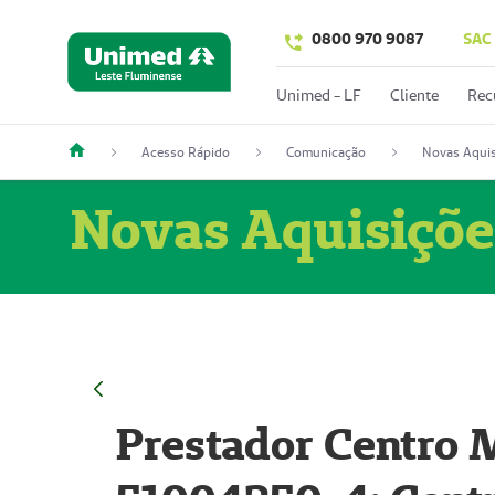
0800 970 9087
SAC
Unimed - LF
Cliente
Rec
Acesso Rápido
Comunicação
Novas Aquis
Novas Aquisiçõe
Prestador Centro M