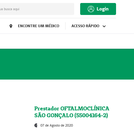
Login
ua busca aqui
ENCONTRE UM MÉDICO
ACESSO RÁPIDO
Prestador OFTALMOCLÍNICA
SÃO GONÇALO (55004164-2)
07 de Agosto de 2020