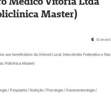
o Médico Vitória Ltda
liclínica Master)
01 de abri
os aos beneficiários da
Unimed Local, Intercâmbio Federativo e Naci
a: Policlínica Master)
gia / Psiquiatria / Nutrição / Psicologia / Gastroenterologia /