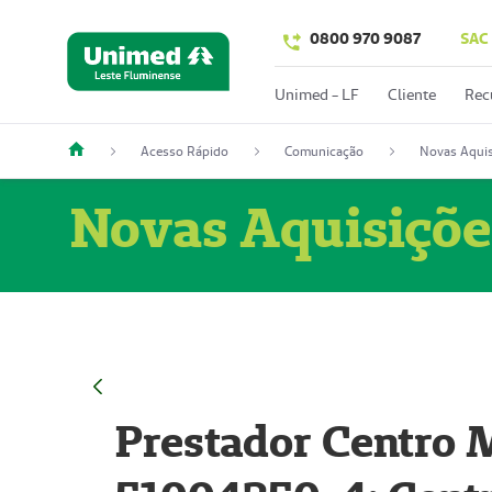
0800 970 9087
SAC
Unimed - LF
Cliente
Rec
Acesso Rápido
Comunicação
Novas Aquis
Novas Aquisiçõe
Prestador Centro M