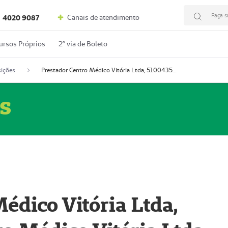
Faça s
Canais de atendimento
4020 9087
ursos Próprios
2º via de Boleto
ições
Prestador Centro Médico Vitória Ltda, 51004350-4: Centro Médico Vitória Ltda (Nome Fantasia: Policlínica Master)
s
édico Vitória Ltda,