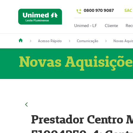
0800 970 9087
SAC
Unimed - LF
Cliente
Rec
Acesso Rápido
Comunicação
Novas Aquis
Novas Aquisiçõe
Prestador Centro M