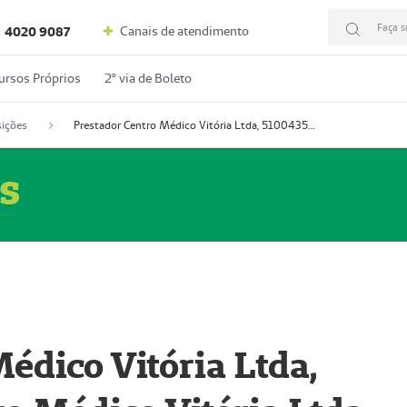
Faça s
Canais de atendimento
4020 9087
ursos Próprios
2º via de Boleto
ições
Prestador Centro Médico Vitória Ltda, 51004350-4: Centro Médico Vitória Ltda (Nome Fantasia: Policlínica Master)
s
édico Vitória Ltda,