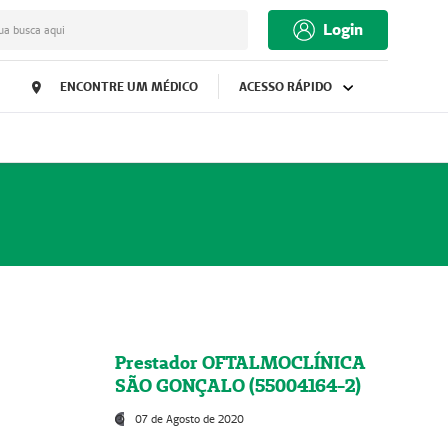
Login
ua busca aqui
ENCONTRE UM MÉDICO
ACESSO RÁPIDO
Prestador OFTALMOCLÍNICA
SÃO GONÇALO (55004164-2)
07 de Agosto de 2020