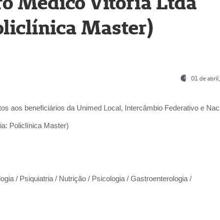
o Médico Vitória Ltda
liclínica Master)
01 de abri
os aos beneficiários da
Unimed Local, Intercâmbio Federativo e Naci
a: Policlínica Master)
gia / Psiquiatria / Nutrição / Psicologia / Gastroenterologia /