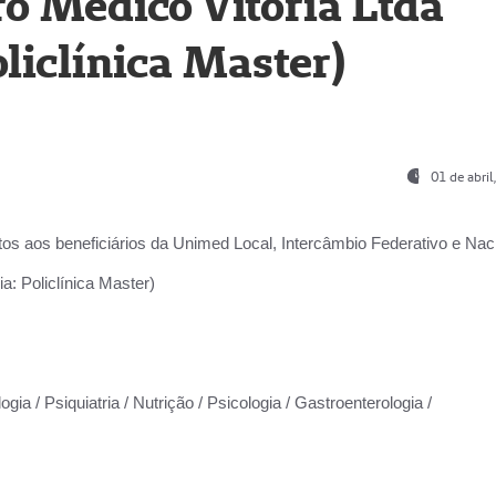
o Médico Vitória Ltda
liclínica Master)
01 de abri
os aos beneficiários da
Unimed Local, Intercâmbio Federativo e Naci
a: Policlínica Master)
gia / Psiquiatria / Nutrição / Psicologia / Gastroenterologia /