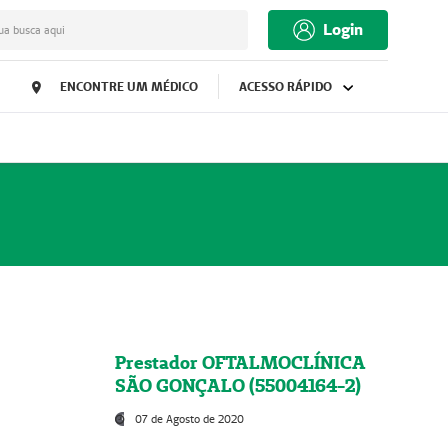
Login
ua busca aqui
ENCONTRE UM MÉDICO
ACESSO RÁPIDO
Prestador OFTALMOCLÍNICA
SÃO GONÇALO (55004164-2)
07 de Agosto de 2020