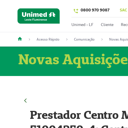
0800 970 9087
SAC
Unimed - LF
Cliente
Rec
Acesso Rápido
Comunicação
Novas Aquis
Novas Aquisiçõe
Prestador Centro M