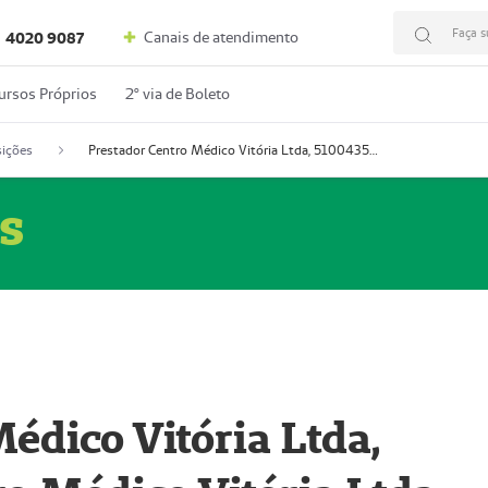
Faça s
Canais de atendimento
4020 9087
ursos Próprios
2º via de Boleto
ições
Prestador Centro Médico Vitória Ltda, 51004350-4: Centro Médico Vitória Ltda (Nome Fantasia: Policlínica Master)
s
édico Vitória Ltda,