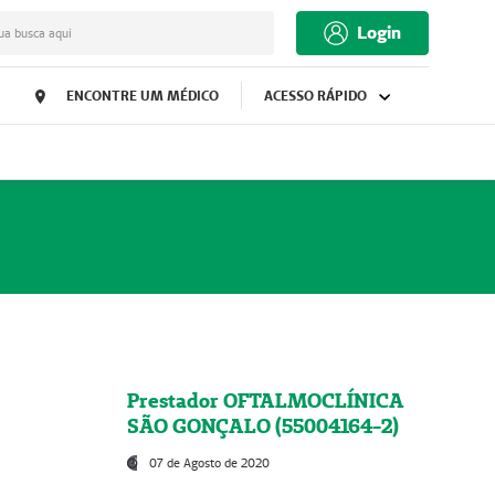
Login
ua busca aqui
ENCONTRE UM MÉDICO
ACESSO RÁPIDO
Prestador OFTALMOCLÍNICA
SÃO GONÇALO (55004164-2)
07 de Agosto de 2020