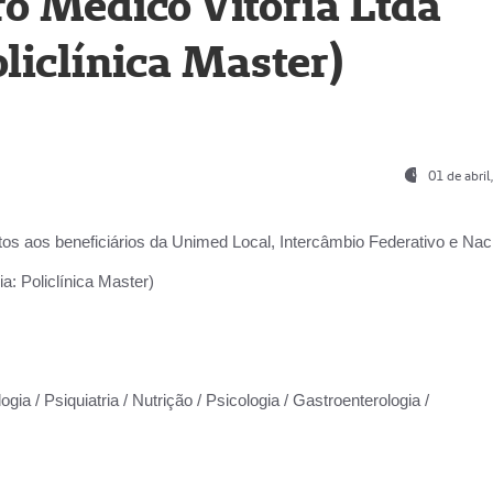
o Médico Vitória Ltda
liclínica Master)
01 de abri
os aos beneficiários da
Unimed Local, Intercâmbio Federativo e Naci
a: Policlínica Master)
gia / Psiquiatria / Nutrição / Psicologia / Gastroenterologia /