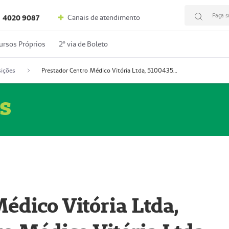
Faça s
Canais de atendimento
4020 9087
ursos Próprios
2º via de Boleto
ições
Prestador Centro Médico Vitória Ltda, 51004350-4: Centro Médico Vitória Ltda (Nome Fantasia: Policlínica Master)
s
édico Vitória Ltda,