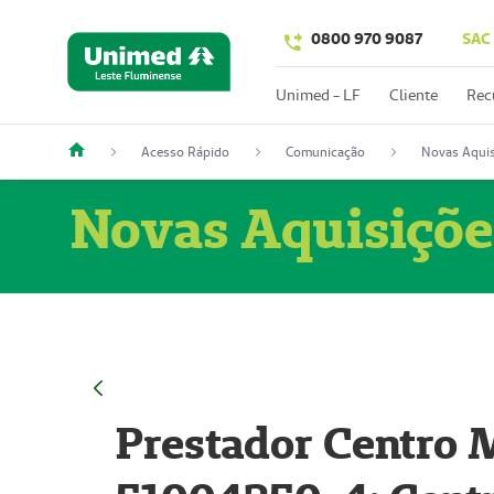
0800 970 9087
SAC
Unimed - LF
Cliente
Rec
Acesso Rápido
Comunicação
Novas Aquis
Novas Aquisiçõe
Prestador Centro M