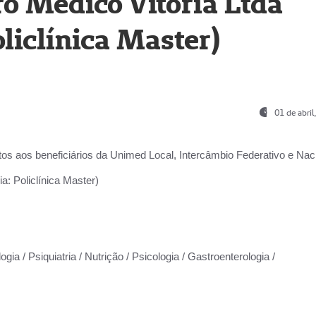
o Médico Vitória Ltda
liclínica Master)
01 de abri
os aos beneficiários da
Unimed Local, Intercâmbio Federativo e Naci
a: Policlínica Master)
gia / Psiquiatria / Nutrição / Psicologia / Gastroenterologia /