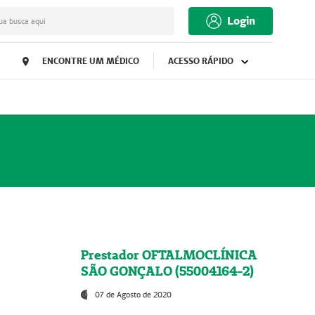
Login
ua busca aqui
ENCONTRE UM MÉDICO
ACESSO RÁPIDO
Prestador OFTALMOCLÍNICA
SÃO GONÇALO (55004164-2)
07 de Agosto de 2020