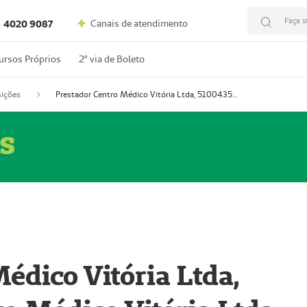
Faça s
Canais de atendimento
4020 9087
ursos Próprios
2º via de Boleto
ições
Prestador Centro Médico Vitória Ltda, 51004350-4: Centro Médico Vitória Ltda (Nome Fantasia: Policlínica Master)
s
édico Vitória Ltda,