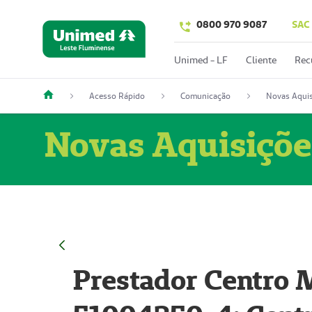
0800 970 9087
SAC
Unimed - LF
Cliente
Rec
Acesso Rápido
Comunicação
Novas Aquis
Novas Aquisiçõe
Prestador Centro M