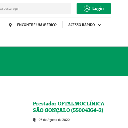
Login
ua busca aqui
ENCONTRE UM MÉDICO
ACESSO RÁPIDO
Prestador OFTALMOCLÍNICA
SÃO GONÇALO (55004164-2)
07 de Agosto de 2020