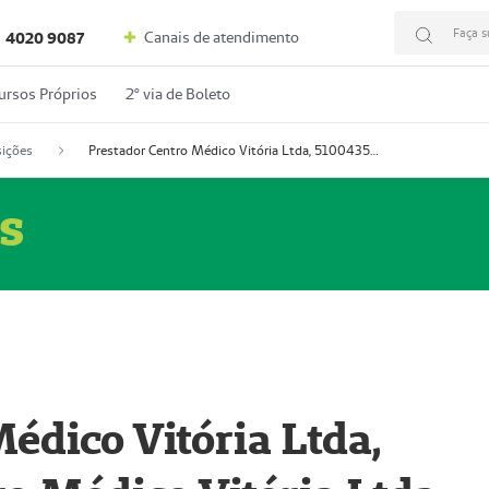
Faça s
Canais de atendimento
4020 9087
ursos Próprios
2º via de Boleto
ições
Prestador Centro Médico Vitória Ltda, 51004350-4: Centro Médico Vitória Ltda (Nome Fantasia: Policlínica Master)
s
édico Vitória Ltda,