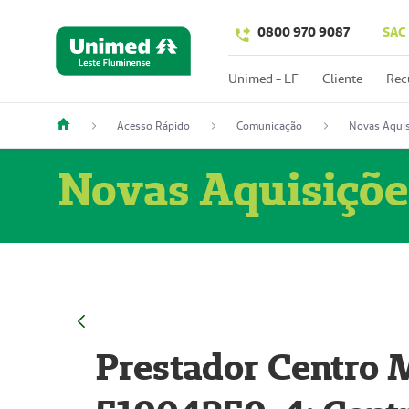
0800 970 9087
SAC
Unimed - LF
Cliente
Rec
Acesso Rápido
Comunicação
Novas Aquis
Novas Aquisiçõe
Prestador Centro M