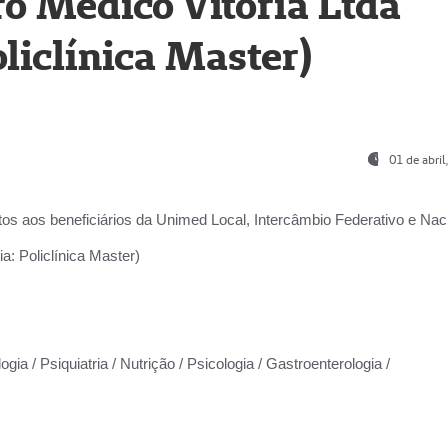
o Médico Vitória Ltda
liclínica Master)
01 de abri
os aos beneficiários da
Unimed Local, Intercâmbio Federativo e Naci
a: Policlínica Master)
gia / Psiquiatria / Nutrição / Psicologia / Gastroenterologia /