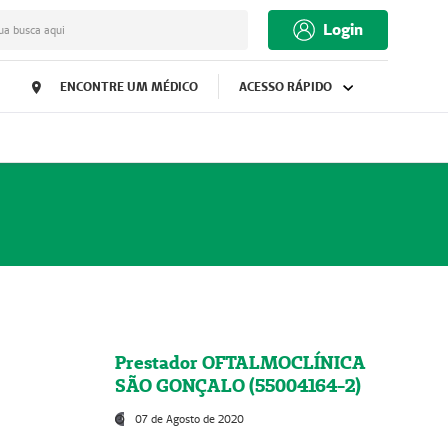
Login
ua busca aqui
ENCONTRE UM MÉDICO
ACESSO RÁPIDO
Prestador OFTALMOCLÍNICA
SÃO GONÇALO (55004164-2)
07 de Agosto de 2020