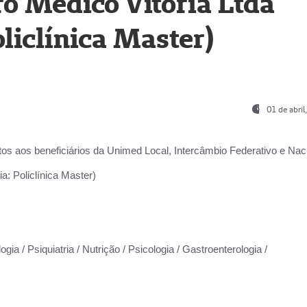
o Médico Vitória Ltda
liclínica Master)
01 de abri
os aos beneficiários da
Unimed Local, Intercâmbio Federativo e Naci
a: Policlínica Master)
gia / Psiquiatria / Nutrição / Psicologia / Gastroenterologia /