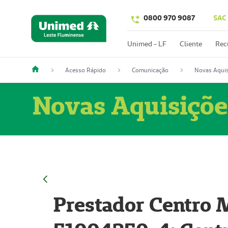
0800 970 9087
SAC
Unimed - LF
Cliente
Rec
Acesso Rápido
Comunicação
Novas Aquis
Novas Aquisiçõe
Prestador Centro M