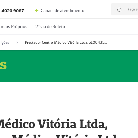
Faça s
Canais de atendimento
4020 9087
ursos Próprios
2º via de Boleto
ições
Prestador Centro Médico Vitória Ltda, 51004350-4: Centro Médico Vitória Ltda (Nome Fantasia: Policlínica Master)
s
édico Vitória Ltda,