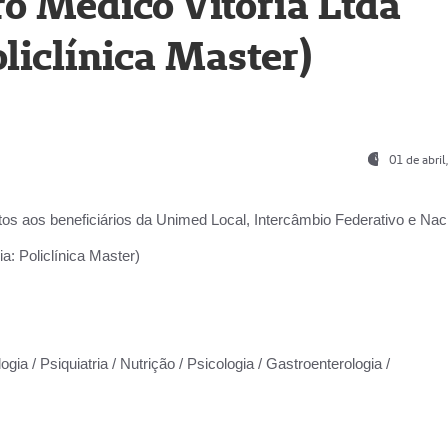
o Médico Vitória Ltda
liclínica Master)
01 de abri
os aos beneficiários da
Unimed Local, Intercâmbio Federativo e Naci
a: Policlínica Master)
gia / Psiquiatria / Nutrição / Psicologia / Gastroenterologia /