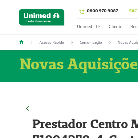
0800 970 9087
SAC
Unimed - LF
Cliente
Rec
Acesso Rápido
Comunicação
Novas Aquis
Novas Aquisiçõe
Prestador Centro M