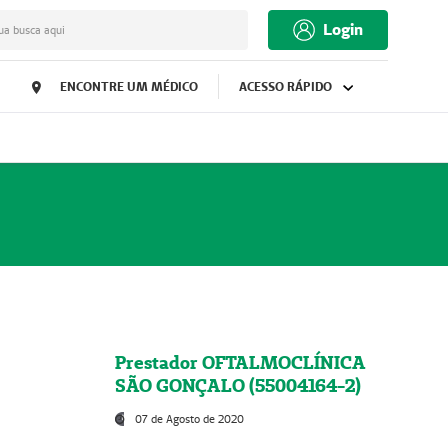
Login
ua busca aqui
ENCONTRE UM MÉDICO
ACESSO RÁPIDO
Prestador OFTALMOCLÍNICA
SÃO GONÇALO (55004164-2)
07 de Agosto de 2020