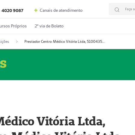
Faça s
Canais de atendimento
4020 9087
ursos Próprios
2º via de Boleto
ições
Prestador Centro Médico Vitória Ltda, 51004350-4: Centro Médico Vitória Ltda (Nome Fantasia: Policlínica Master)
s
édico Vitória Ltda,