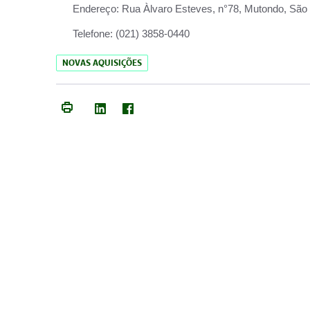
Endereço:
Rua Àlvaro Esteves, n°78, Mutondo, São 
Telefone:
(021) 3858-0440
NOVAS AQUISIÇÕES