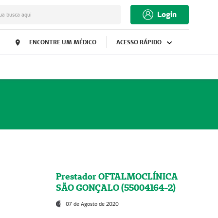
Login
ua busca aqui
ENCONTRE UM MÉDICO
ACESSO RÁPIDO
Prestador OFTALMOCLÍNICA
SÃO GONÇALO (55004164-2)
07 de Agosto de 2020