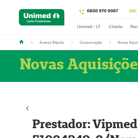
0800 970 9087
SAC
Unimed - LF
Cliente
Rec
Acesso Rápido
Comunicação
Novas Aquis
Novas Aquisiçõe
Prestador: Vipmed 