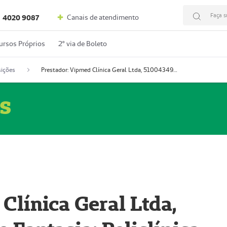
Faça s
Canais de atendimento
4020 9087
ursos Próprios
2º via de Boleto
ições
Prestador: Vipmed Clínica Geral Ltda, 51004349-0 (Nome Fantasia: Policlínica Master)
s
Clínica Geral Ltda,