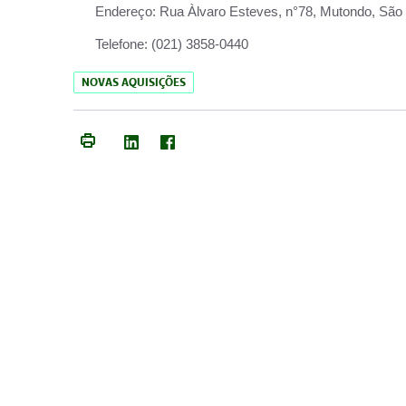
Endereço:
Rua Àlvaro Esteves, n°78, Mutondo, São 
Telefone:
(021) 3858-0440
NOVAS AQUISIÇÕES