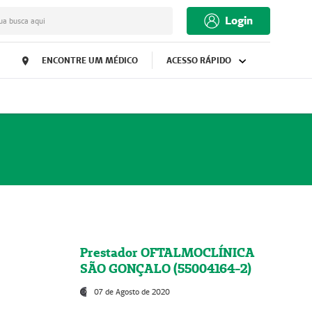
Login
ua busca aqui
ENCONTRE UM MÉDICO
ACESSO RÁPIDO
Prestador OFTALMOCLÍNICA
SÃO GONÇALO (55004164-2)
07 de Agosto de 2020