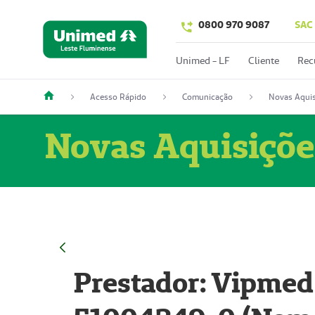
0800 970 9087
SAC
Unimed - LF
Cliente
Rec
Acesso Rápido
Comunicação
Novas Aquis
Novas Aquisiçõe
Prestador: Vipmed 