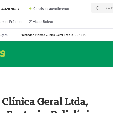
Faça s
Canais de atendimento
4020 9087
ursos Próprios
2º via de Boleto
ições
Prestador: Vipmed Clínica Geral Ltda, 51004349-0 (Nome Fantasia: Policlínica Master)
s
Clínica Geral Ltda,