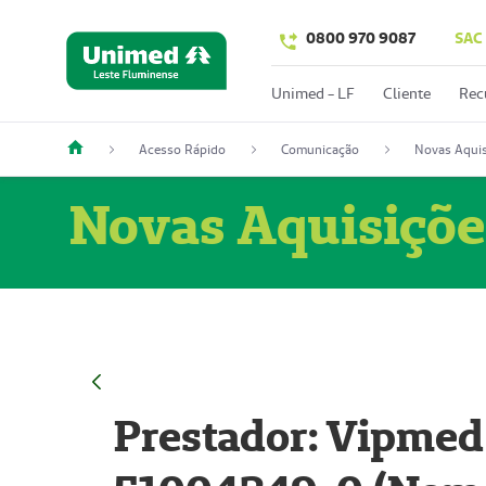
0800 970 9087
SAC
Unimed - LF
Cliente
Rec
Acesso Rápido
Comunicação
Novas Aquis
Novas Aquisiçõe
Prestador: Vipmed 