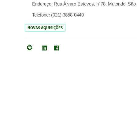
Endereço:
Rua Àlvaro Esteves, n°78, Mutondo, São 
Telefone:
(021) 3858-0440
NOVAS AQUISIÇÕES