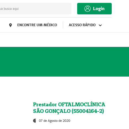
Login
ua busca aqui
ENCONTRE UM MÉDICO
ACESSO RÁPIDO
Prestador OFTALMOCLÍNICA
SÃO GONÇALO (55004164-2)
07 de Agosto de 2020