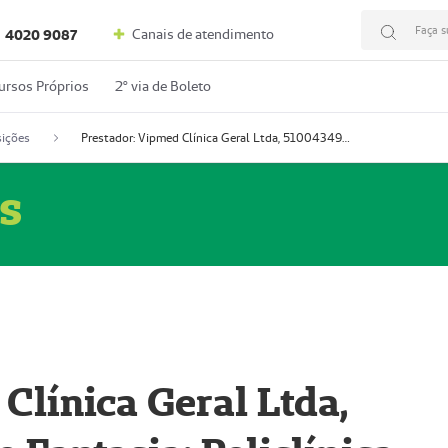
Faça s
Canais de atendimento
4020 9087
ursos Próprios
2º via de Boleto
ições
Prestador: Vipmed Clínica Geral Ltda, 51004349-0 (Nome Fantasia: Policlínica Master)
s
Clínica Geral Ltda,