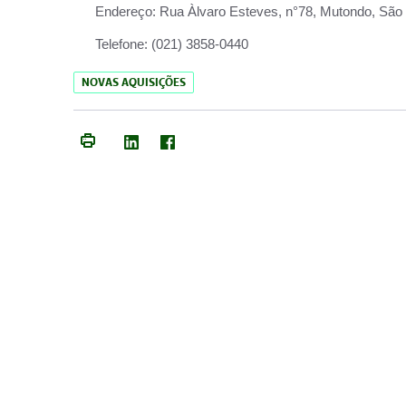
Endereço:
Rua Àlvaro Esteves, n°78, Mutondo, São 
Telefone:
(021) 3858-0440
NOVAS AQUISIÇÕES