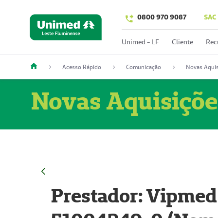
0800 970 9087
SAC
Unimed - LF
Cliente
Rec
Acesso Rápido
Comunicação
Novas Aquis
Novas Aquisiçõe
Prestador: Vipmed 