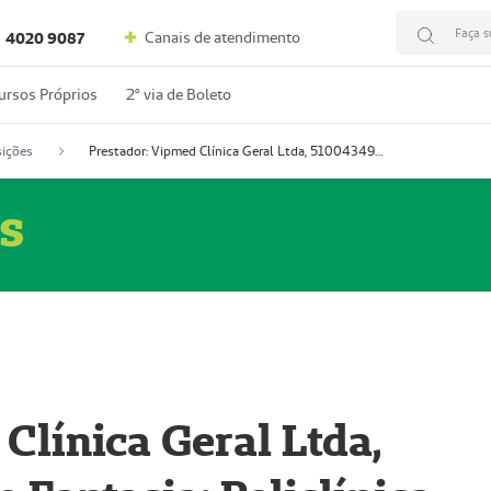
Faça s
Canais de atendimento
4020 9087
ursos Próprios
2º via de Boleto
ições
Prestador: Vipmed Clínica Geral Ltda, 51004349-0 (Nome Fantasia: Policlínica Master)
s
Clínica Geral Ltda,