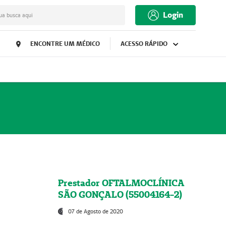
Login
ua busca aqui
ENCONTRE UM MÉDICO
ACESSO RÁPIDO
Prestador OFTALMOCLÍNICA
SÃO GONÇALO (55004164-2)
07 de Agosto de 2020