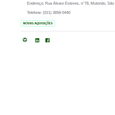
Endereço:
Rua Àlvaro Esteves, n°78, Mutondo, São 
Telefone:
(021) 3858-0440
NOVAS AQUISIÇÕES