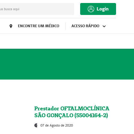
Login
ua busca aqui
ENCONTRE UM MÉDICO
ACESSO RÁPIDO
Prestador OFTALMOCLÍNICA
SÃO GONÇALO (55004164-2)
07 de Agosto de 2020