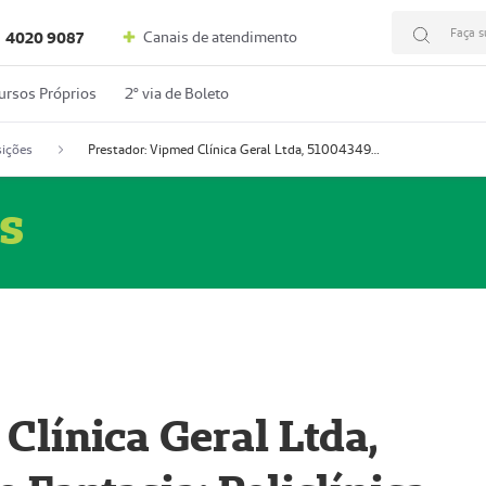
Faça s
Canais de atendimento
4020 9087
ursos Próprios
2º via de Boleto
ições
Prestador: Vipmed Clínica Geral Ltda, 51004349-0 (Nome Fantasia: Policlínica Master)
s
Clínica Geral Ltda,