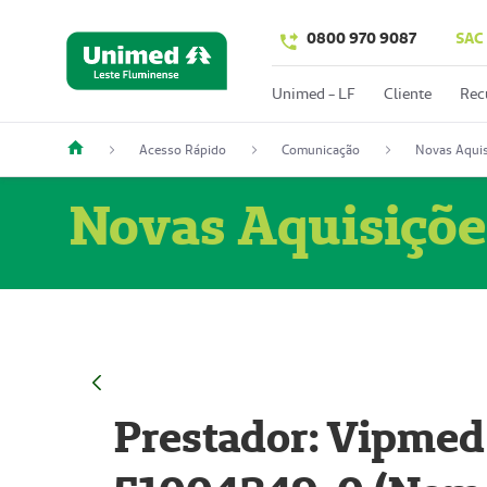
0800 970 9087
SAC
Unimed - LF
Cliente
Rec
Acesso Rápido
Comunicação
Novas Aquis
Novas Aquisiçõe
Prestador: Vipmed 