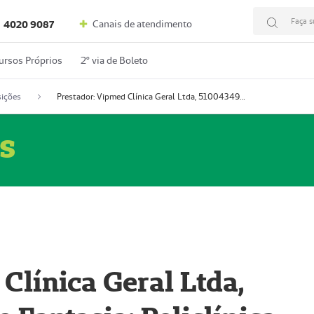
Faça s
Canais de atendimento
4020 9087
ursos Próprios
2º via de Boleto
ições
Prestador: Vipmed Clínica Geral Ltda, 51004349-0 (Nome Fantasia: Policlínica Master)
s
Clínica Geral Ltda,