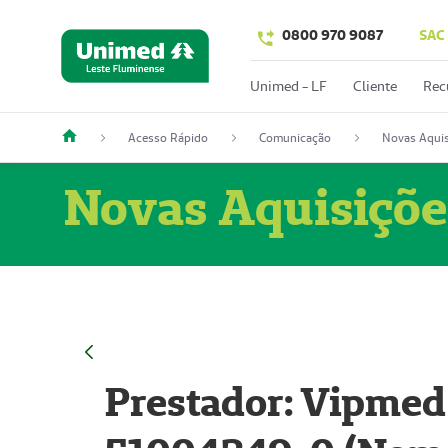
0800 970 9087
SAC
Unimed - LF
Cliente
Rec
Acesso Rápido
Comunicação
Novas Aquis
Novas Aquisiçõe
Prestador: Vipmed 