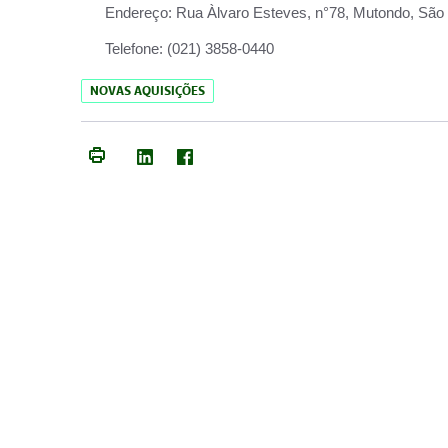
Endereço:
Rua Àlvaro Esteves, n°78, Mutondo, São 
Telefone:
(021) 3858-0440
NOVAS AQUISIÇÕES