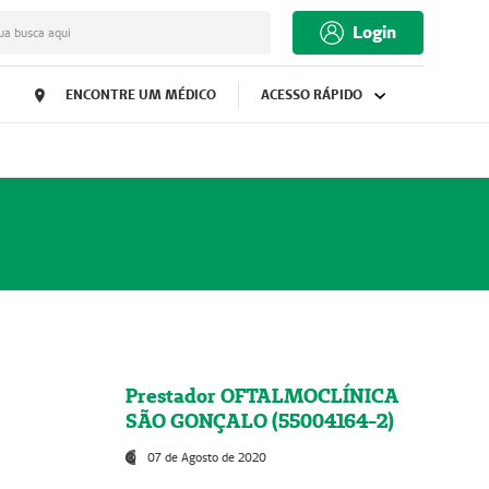
Login
ua busca aqui
ENCONTRE UM MÉDICO
ACESSO RÁPIDO
Prestador OFTALMOCLÍNICA
SÃO GONÇALO (55004164-2)
07 de Agosto de 2020