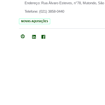
Endereço:
Rua Àlvaro Esteves, n°78, Mutondo, São 
Telefone:
(021) 3858-0440
NOVAS AQUISIÇÕES