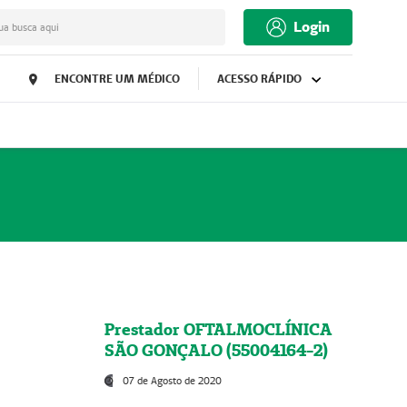
Login
ua busca aqui
ENCONTRE UM MÉDICO
ACESSO RÁPIDO
Prestador OFTALMOCLÍNICA
SÃO GONÇALO (55004164-2)
07 de Agosto de 2020