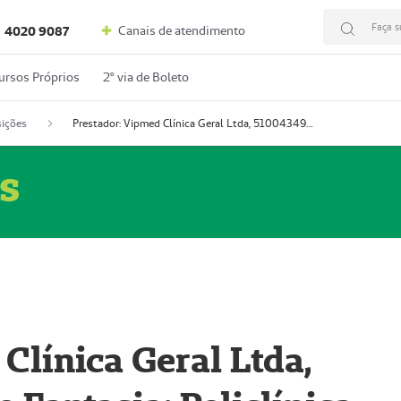
Faça s
Canais de atendimento
4020 9087
ursos Próprios
2º via de Boleto
ições
Prestador: Vipmed Clínica Geral Ltda, 51004349-0 (Nome Fantasia: Policlínica Master)
s
Clínica Geral Ltda,