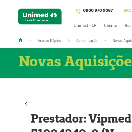
0800 970 9087
SAC
Unimed - LF
Cliente
Rec
Acesso Rápido
Comunicação
Novas Aquis
Novas Aquisiçõe
Prestador: Vipmed 