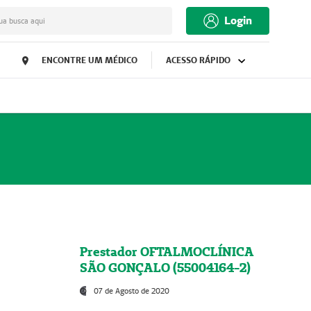
Login
ua busca aqui
ENCONTRE UM MÉDICO
ACESSO RÁPIDO
Prestador OFTALMOCLÍNICA
SÃO GONÇALO (55004164-2)
07 de Agosto de 2020