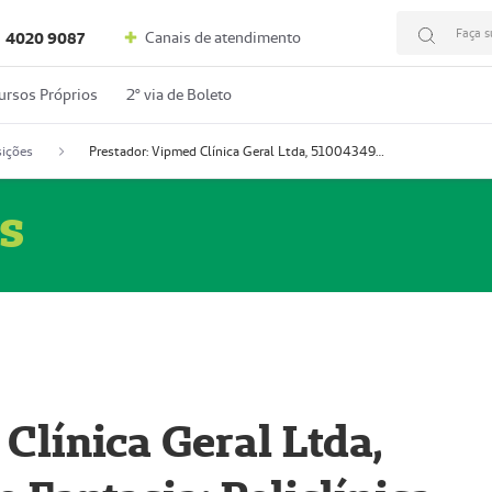
Faça s
Canais de atendimento
4020 9087
ursos Próprios
2º via de Boleto
ições
Prestador: Vipmed Clínica Geral Ltda, 51004349-0 (Nome Fantasia: Policlínica Master)
s
Clínica Geral Ltda,