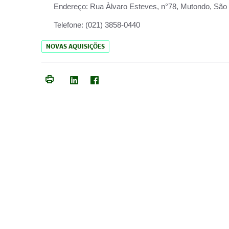
Endereço:
Rua Àlvaro Esteves, n°78, Mutondo, São 
Telefone:
(021) 3858-0440
NOVAS AQUISIÇÕES