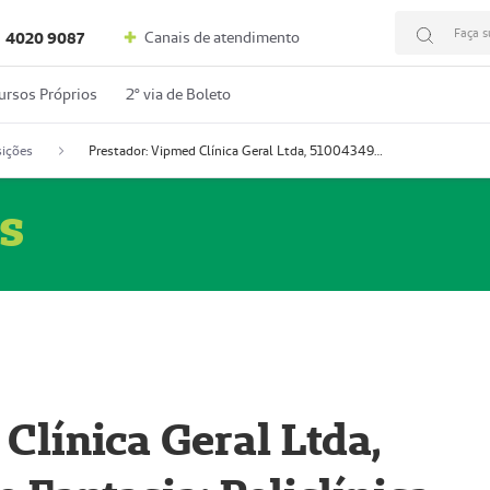
Faça s
Canais de atendimento
4020 9087
ursos Próprios
2º via de Boleto
ições
Prestador: Vipmed Clínica Geral Ltda, 51004349-0 (Nome Fantasia: Policlínica Master)
s
Clínica Geral Ltda,