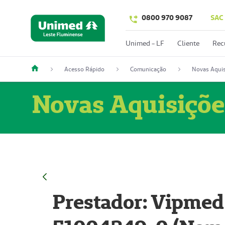
0800 970 9087
SAC
Unimed - LF
Cliente
Rec
Acesso Rápido
Comunicação
Novas Aquis
Novas Aquisiçõe
Prestador: Vipmed 