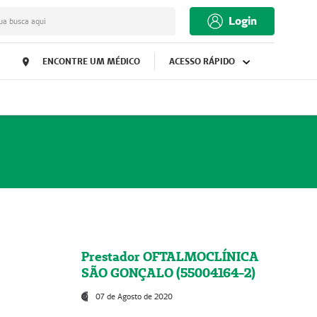
Login
ua busca aqui
ENCONTRE UM MÉDICO
ACESSO RÁPIDO
Prestador OFTALMOCLÍNICA
SÃO GONÇALO (55004164-2)
07 de Agosto de 2020