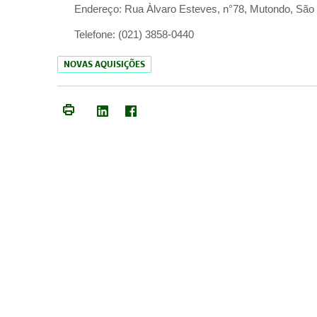
Endereço:
Rua Àlvaro Esteves, n°78, Mutondo, São 
Telefone:
(021) 3858-0440
NOVAS AQUISIÇÕES