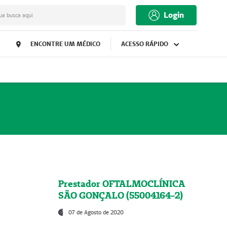
Login
ua busca aqui
ENCONTRE UM MÉDICO
ACESSO RÁPIDO
Prestador OFTALMOCLÍNICA
SÃO GONÇALO (55004164-2)
07 de Agosto de 2020