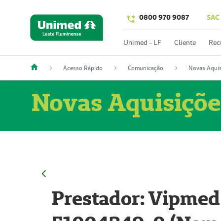
0800 970 9087
SAC
Unimed - LF
Cliente
Rec
Acesso Rápido
Comunicação
Novas Aquis
Novas Aquisiçõe
Prestador: Vipmed 