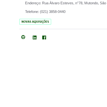
Endereço:
Rua Àlvaro Esteves, n°78, Mutondo, São 
Telefone:
(021) 3858-0440
NOVAS AQUISIÇÕES