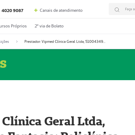
Faça s
Canais de atendimento
4020 9087
ursos Próprios
2º via de Boleto
ições
Prestador: Vipmed Clínica Geral Ltda, 51004349-0 (Nome Fantasia: Policlínica Master)
s
Clínica Geral Ltda,