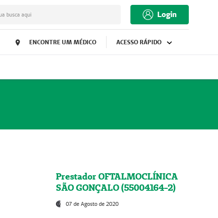
Login
ua busca aqui
ENCONTRE UM MÉDICO
ACESSO RÁPIDO
Prestador OFTALMOCLÍNICA
SÃO GONÇALO (55004164-2)
07 de Agosto de 2020