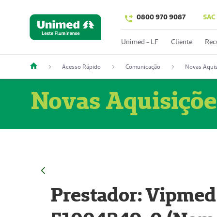
0800 970 9087
SAC
Unimed - LF
Cliente
Rec
Acesso Rápido
Comunicação
Novas Aquis
Novas Aquisiçõe
Prestador: Vipmed 