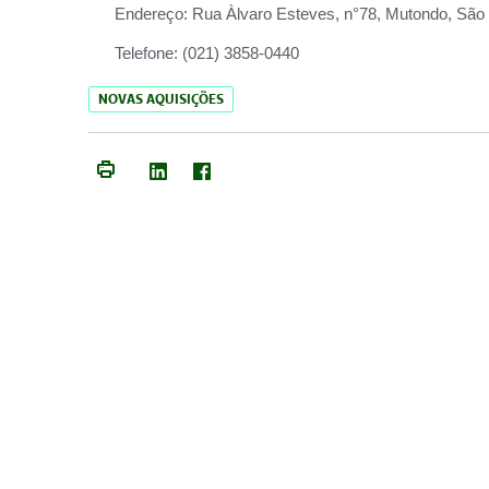
Endereço:
Rua Àlvaro Esteves, n°78, Mutondo, São 
Telefone:
(021) 3858-0440
NOVAS AQUISIÇÕES