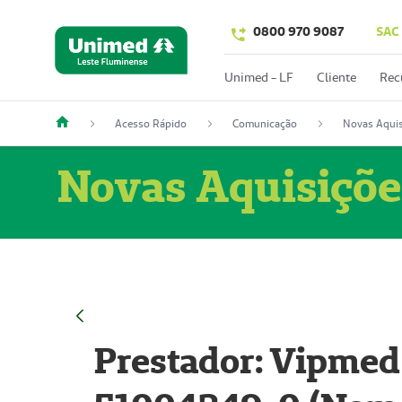
0800 970 9087
SAC
Unimed - LF
Cliente
Rec
Acesso Rápido
Comunicação
Novas Aquis
Novas Aquisiçõe
Prestador: Vipmed 