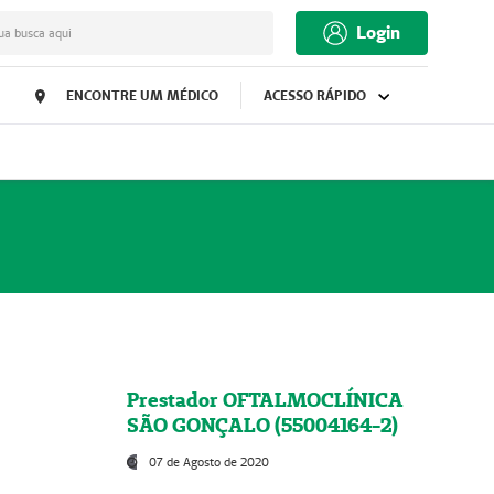
Login
ua busca aqui
ENCONTRE UM MÉDICO
ACESSO RÁPIDO
Prestador OFTALMOCLÍNICA
SÃO GONÇALO (55004164-2)
07 de Agosto de 2020