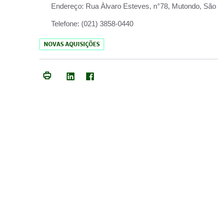
Endereço:
Rua Àlvaro Esteves, n°78, Mutondo, São 
Telefone:
(021) 3858-0440
NOVAS AQUISIÇÕES