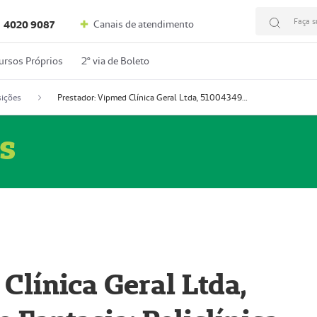
Faça s
Canais de atendimento
4020 9087
ursos Próprios
2º via de Boleto
ições
Prestador: Vipmed Clínica Geral Ltda, 51004349-0 (Nome Fantasia: Policlínica Master)
s
Clínica Geral Ltda,