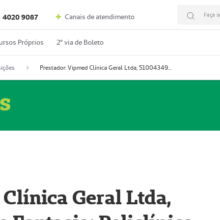
Faça s
Canais de atendimento
4020 9087
ursos Próprios
2º via de Boleto
ições
Prestador: Vipmed Clínica Geral Ltda, 51004349-0 (Nome Fantasia: Policlínica Master)
s
Clínica Geral Ltda,