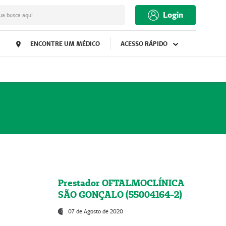
Login
ua busca aqui
ENCONTRE UM MÉDICO
ACESSO RÁPIDO
Prestador OFTALMOCLÍNICA
SÃO GONÇALO (55004164-2)
07 de Agosto de 2020