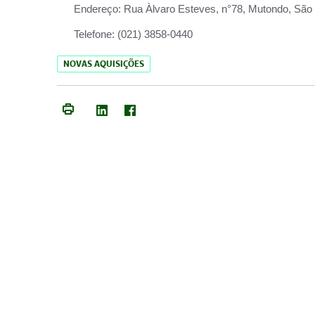
Endereço:
Rua Àlvaro Esteves, n°78, Mutondo, São 
Telefone:
(021) 3858-0440
NOVAS AQUISIÇÕES