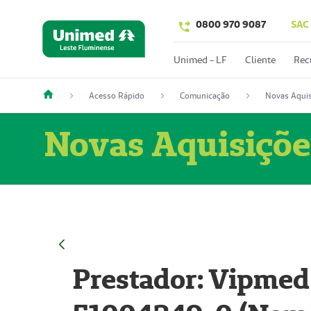
0800 970 9087
SAC
Unimed - LF
Cliente
Rec
Acesso Rápido
Comunicação
Novas Aquis
Novas Aquisiçõe
Prestador: Vipmed 