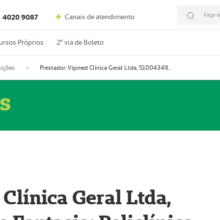
Faça s
Canais de atendimento
4020 9087
ursos Próprios
2º via de Boleto
ições
Prestador: Vipmed Clínica Geral Ltda, 51004349-0 (Nome Fantasia: Policlínica Master)
s
Clínica Geral Ltda,