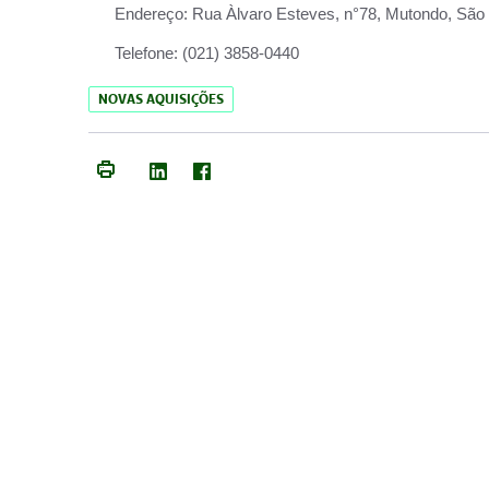
Endereço:
Rua Àlvaro Esteves, n°78, Mutondo, São 
Telefone:
(021) 3858-0440
NOVAS AQUISIÇÕES