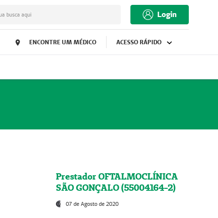
Login
ua busca aqui
ENCONTRE UM MÉDICO
ACESSO RÁPIDO
Prestador OFTALMOCLÍNICA
SÃO GONÇALO (55004164-2)
07 de Agosto de 2020