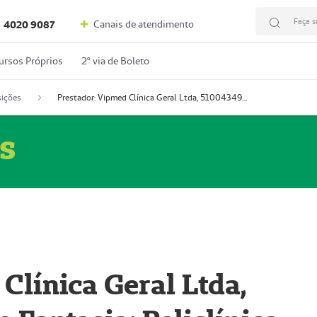
Faça s
Canais de atendimento
4020 9087
ursos Próprios
2º via de Boleto
ições
Prestador: Vipmed Clínica Geral Ltda, 51004349-0 (Nome Fantasia: Policlínica Master)
s
Clínica Geral Ltda,