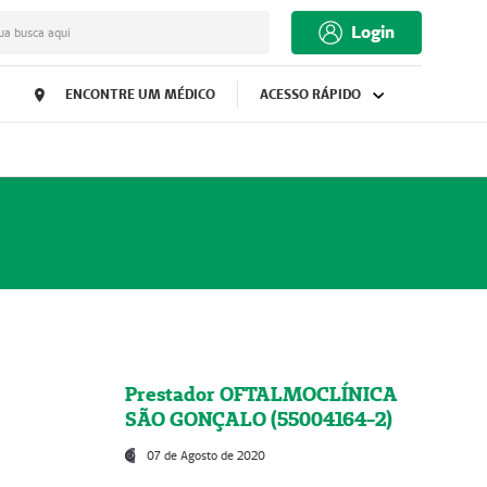
Login
ua busca aqui
ENCONTRE UM MÉDICO
ACESSO RÁPIDO
Prestador OFTALMOCLÍNICA
SÃO GONÇALO (55004164-2)
07 de Agosto de 2020