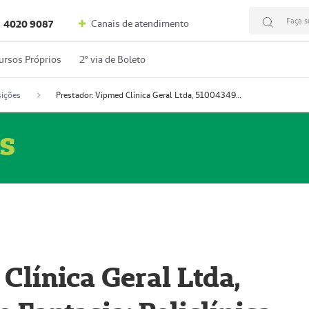
Faça s
Canais de atendimento
4020 9087
ursos Próprios
2º via de Boleto
ições
Prestador: Vipmed Clínica Geral Ltda, 51004349-0 (Nome Fantasia: Policlínica Master)
s
Clínica Geral Ltda,