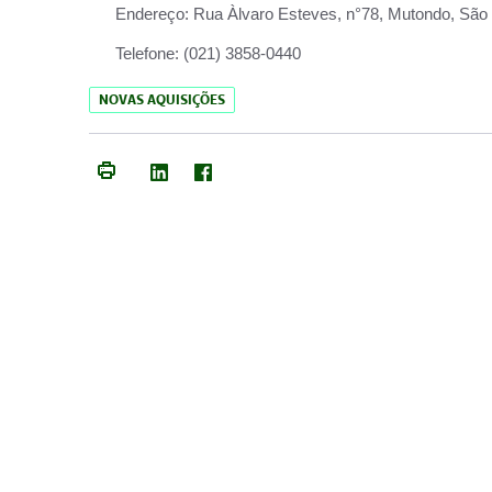
Endereço:
Rua Àlvaro Esteves, n°78, Mutondo, São 
Telefone:
(021) 3858-0440
NOVAS AQUISIÇÕES