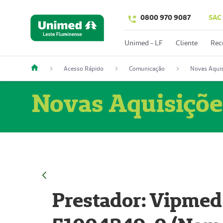
0800 970 9087
SAC
Unimed - LF
Cliente
Rec
Acesso Rápido
Comunicação
Novas Aquis
Novas Aquisiçõe
Prestador: Vipmed 