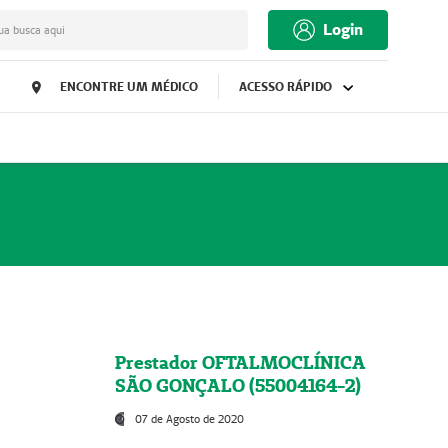
Login
ua busca aqui
ENCONTRE UM MÉDICO
ACESSO RÁPIDO
Prestador OFTALMOCLÍNICA
SÃO GONÇALO (55004164-2)
07 de Agosto de 2020