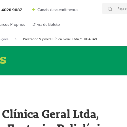
Faça s
Canais de atendimento
4020 9087
ursos Próprios
2º via de Boleto
ições
Prestador: Vipmed Clínica Geral Ltda, 51004349-0 (Nome Fantasia: Policlínica Master)
s
Clínica Geral Ltda,