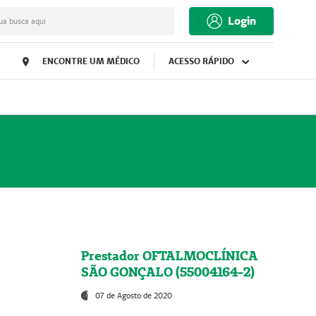
Login
ua busca aqui
ENCONTRE UM MÉDICO
ACESSO RÁPIDO
Prestador OFTALMOCLÍNICA
SÃO GONÇALO (55004164-2)
07 de Agosto de 2020