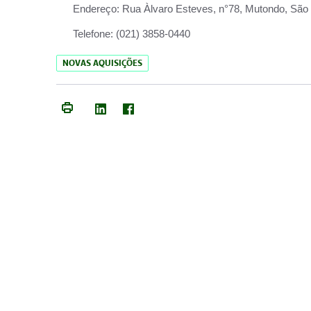
Endereço:
Rua Àlvaro Esteves, n°78, Mutondo, São 
Telefone:
(021) 3858-0440
NOVAS AQUISIÇÕES