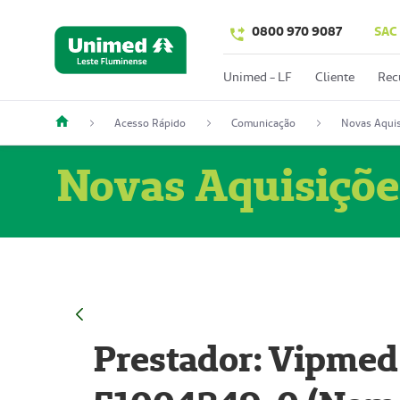
0800 970 9087
SAC
Unimed - LF
Cliente
Rec
Acesso Rápido
Comunicação
Novas Aquis
Novas Aquisiçõe
Prestador: Vipmed 