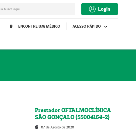
Login
ua busca aqui
ENCONTRE UM MÉDICO
ACESSO RÁPIDO
Prestador OFTALMOCLÍNICA
SÃO GONÇALO (55004164-2)
07 de Agosto de 2020