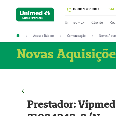
0800 970 9087
SAC
Unimed - LF
Cliente
Rec
Acesso Rápido
Comunicação
Novas Aquis
Novas Aquisiçõe
Prestador: Vipmed 