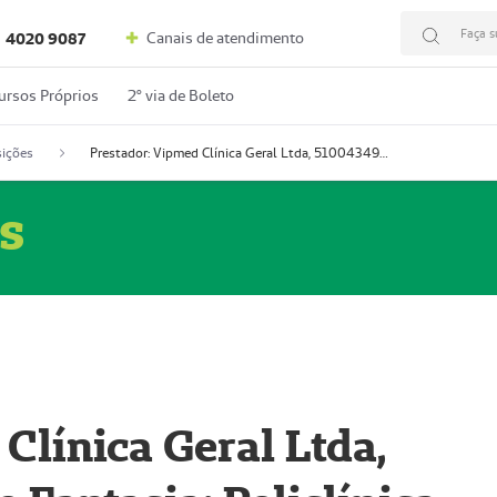
Faça s
Canais de atendimento
4020 9087
ursos Próprios
2º via de Boleto
ições
Prestador: Vipmed Clínica Geral Ltda, 51004349-0 (Nome Fantasia: Policlínica Master)
s
Clínica Geral Ltda,