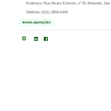
Endereço:
Rua Àlvaro Esteves, n°78, Mutondo, São 
Telefone:
(021) 3858-0440
NOVAS AQUISIÇÕES