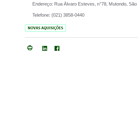
Endereço:
Rua Àlvaro Esteves, n°78, Mutondo, São 
Telefone:
(021) 3858-0440
NOVAS AQUISIÇÕES