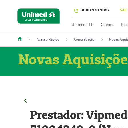
0800 970 9087
SAC
Unimed - LF
Cliente
Rec
Acesso Rápido
Comunicação
Novas Aquis
Novas Aquisiçõe
Prestador: Vipmed 