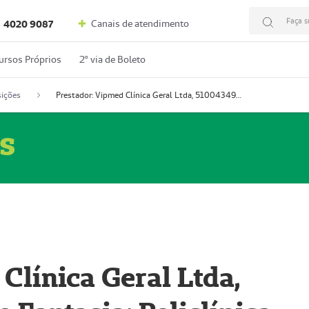
Faça s
Canais de atendimento
4020 9087
ursos Próprios
2º via de Boleto
ições
Prestador: Vipmed Clínica Geral Ltda, 51004349-0 (Nome Fantasia: Policlínica Master)
s
Clínica Geral Ltda,