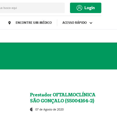
Login
ua busca aqui
ENCONTRE UM MÉDICO
ACESSO RÁPIDO
Prestador OFTALMOCLÍNICA
SÃO GONÇALO (55004164-2)
07 de Agosto de 2020