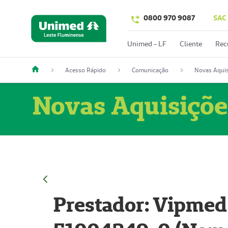
0800 970 9087
SAC
Unimed - LF
Cliente
Rec
Acesso Rápido
Comunicação
Novas Aquis
Novas Aquisiçõe
Prestador: Vipmed 