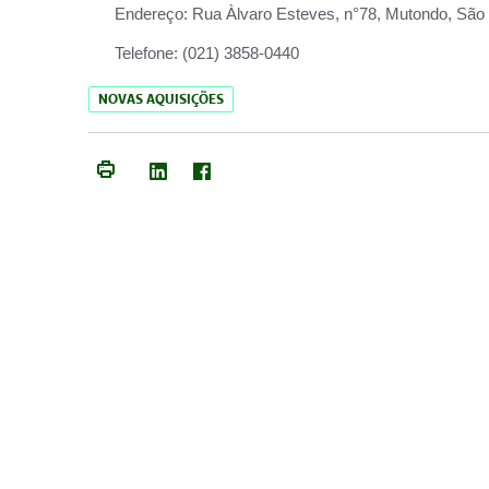
Endereço:
Rua Àlvaro Esteves, n°78, Mutondo, São 
Telefone:
(021) 3858-0440
NOVAS AQUISIÇÕES