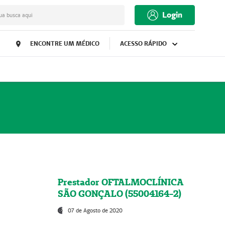
Login
ua busca aqui
ENCONTRE UM MÉDICO
ACESSO RÁPIDO
Prestador OFTALMOCLÍNICA
SÃO GONÇALO (55004164-2)
07 de Agosto de 2020