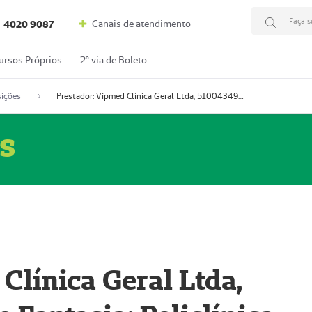
Faça s
Canais de atendimento
4020 9087
ursos Próprios
2º via de Boleto
ições
Prestador: Vipmed Clínica Geral Ltda, 51004349-0 (Nome Fantasia: Policlínica Master)
s
Clínica Geral Ltda,