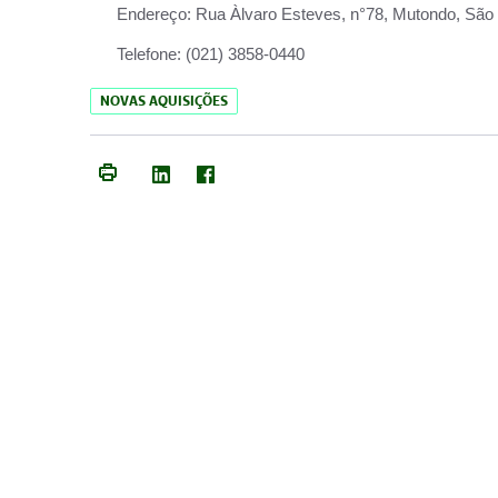
Endereço:
Rua Àlvaro Esteves, n°78, Mutondo, São 
Telefone:
(021) 3858-0440
NOVAS AQUISIÇÕES