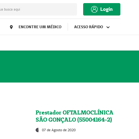
Login
ua busca aqui
ENCONTRE UM MÉDICO
ACESSO RÁPIDO
Prestador OFTALMOCLÍNICA
SÃO GONÇALO (55004164-2)
07 de Agosto de 2020