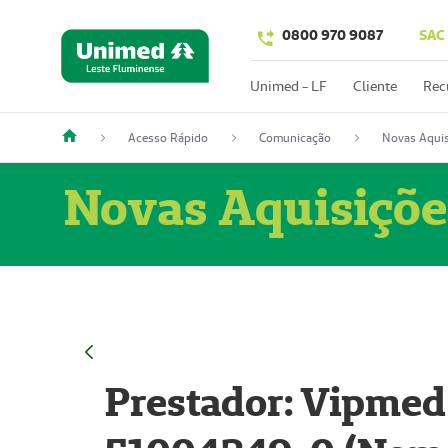
0800 970 9087
SAC
Unimed - LF
Cliente
Rec
Acesso Rápido
Comunicação
Novas Aquis
Novas Aquisiçõe
Prestador: Vipmed 