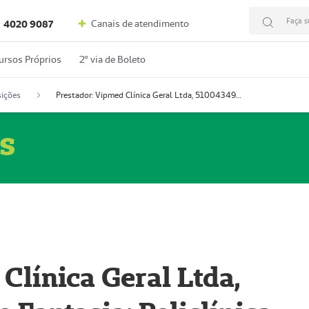
Faça s
Canais de atendimento
4020 9087
ursos Próprios
2º via de Boleto
ições
Prestador: Vipmed Clínica Geral Ltda, 51004349-0 (Nome Fantasia: Policlínica Master)
s
Clínica Geral Ltda,