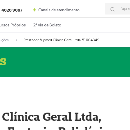
Faça s
Canais de atendimento
4020 9087
ursos Próprios
2º via de Boleto
ições
Prestador: Vipmed Clínica Geral Ltda, 51004349-0 (Nome Fantasia: Policlínica Master)
s
Clínica Geral Ltda,