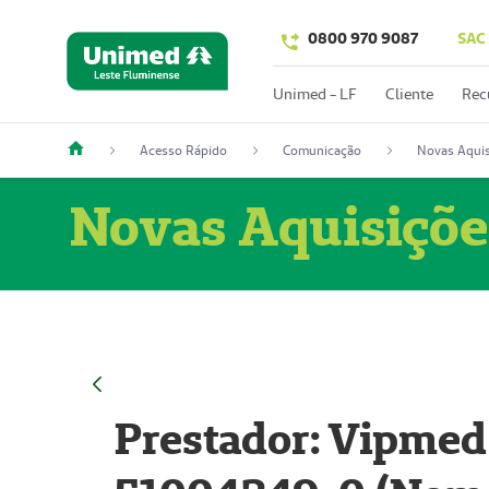
0800 970 9087
SAC
Unimed - LF
Cliente
Rec
Acesso Rápido
Comunicação
Novas Aquis
Novas Aquisiçõe
Prestador: Vipmed 