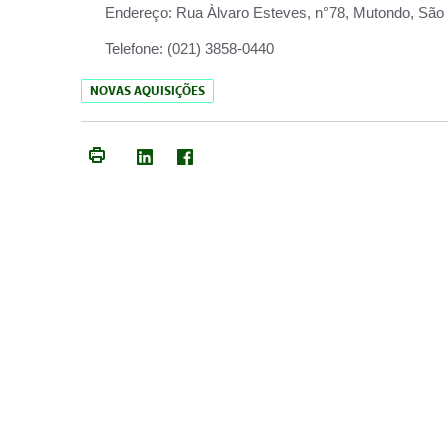
Endereço:
Rua Àlvaro Esteves, n°78, Mutondo, São 
Telefone:
(021) 3858-0440
NOVAS AQUISIÇÕES