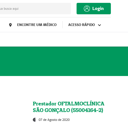
Login
ua busca aqui
ENCONTRE UM MÉDICO
ACESSO RÁPIDO
Prestador OFTALMOCLÍNICA
SÃO GONÇALO (55004164-2)
07 de Agosto de 2020