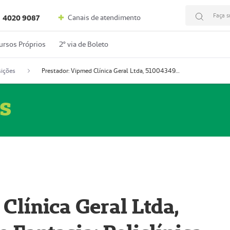
Faça s
Canais de atendimento
4020 9087
ursos Próprios
2º via de Boleto
ições
Prestador: Vipmed Clínica Geral Ltda, 51004349-0 (Nome Fantasia: Policlínica Master)
s
Clínica Geral Ltda,