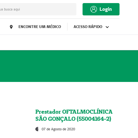
Login
ua busca aqui
ENCONTRE UM MÉDICO
ACESSO RÁPIDO
Prestador OFTALMOCLÍNICA
SÃO GONÇALO (55004164-2)
07 de Agosto de 2020