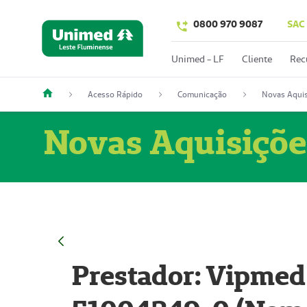
0800 970 9087
SAC
Unimed - LF
Cliente
Rec
Acesso Rápido
Comunicação
Novas Aquis
Novas Aquisiçõe
Prestador: Vipmed 