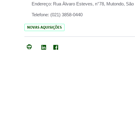
Endereço:
Rua Àlvaro Esteves, n°78, Mutondo, São 
Telefone:
(021) 3858-0440
NOVAS AQUISIÇÕES