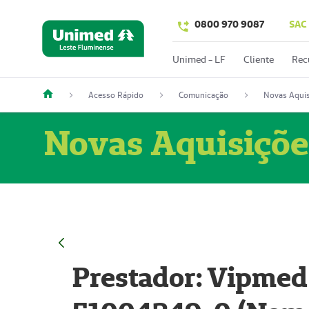
0800 970 9087
SAC
Unimed - LF
Cliente
Rec
Acesso Rápido
Comunicação
Novas Aquis
Novas Aquisiçõe
Prestador: Vipmed 