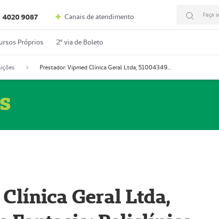
Faça s
Canais de atendimento
4020 9087
ursos Próprios
2º via de Boleto
ições
Prestador: Vipmed Clínica Geral Ltda, 51004349-0 (Nome Fantasia: Policlínica Master)
s
Clínica Geral Ltda,