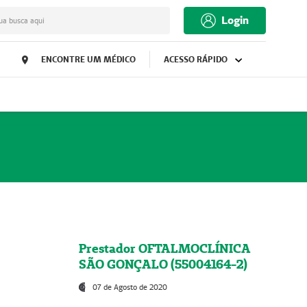
Login
ua busca aqui
ENCONTRE UM MÉDICO
ACESSO RÁPIDO
Prestador OFTALMOCLÍNICA
SÃO GONÇALO (55004164-2)
07 de Agosto de 2020