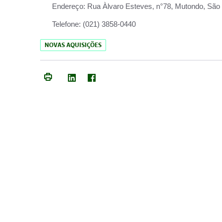
Endereço:
Rua Àlvaro Esteves, n°78, Mutondo, São 
Telefone:
(021) 3858-0440
NOVAS AQUISIÇÕES