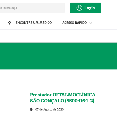
Login
ua busca aqui
ENCONTRE UM MÉDICO
ACESSO RÁPIDO
Prestador OFTALMOCLÍNICA
SÃO GONÇALO (55004164-2)
07 de Agosto de 2020