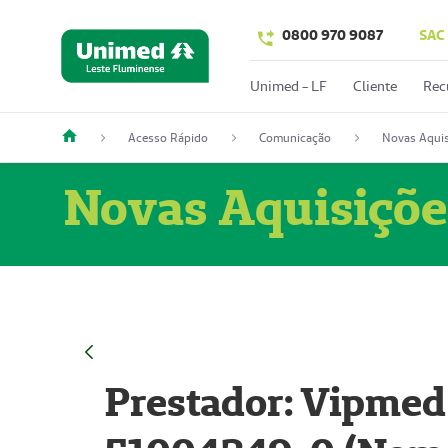
0800 970 9087
SAC
Unimed - LF
Cliente
Rec
Acesso Rápido
Comunicação
Novas Aquis
Novas Aquisiçõe
Prestador: Vipmed 