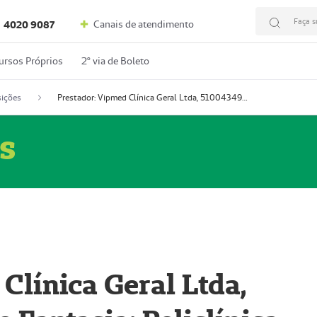
Faça s
Canais de atendimento
4020 9087
ursos Próprios
2º via de Boleto
ições
Prestador: Vipmed Clínica Geral Ltda, 51004349-0 (Nome Fantasia: Policlínica Master)
s
Clínica Geral Ltda,