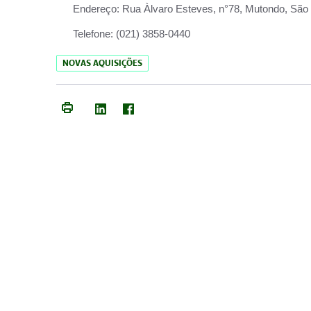
Endereço:
Rua Àlvaro Esteves, n°78, Mutondo, São 
Telefone:
(021) 3858-0440
NOVAS AQUISIÇÕES