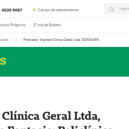
Faça s
Canais de atendimento
4020 9087
ursos Próprios
2º via de Boleto
ições
Prestador: Vipmed Clínica Geral Ltda, 51004349-0 (Nome Fantasia: Policlínica Master)
s
Clínica Geral Ltda,