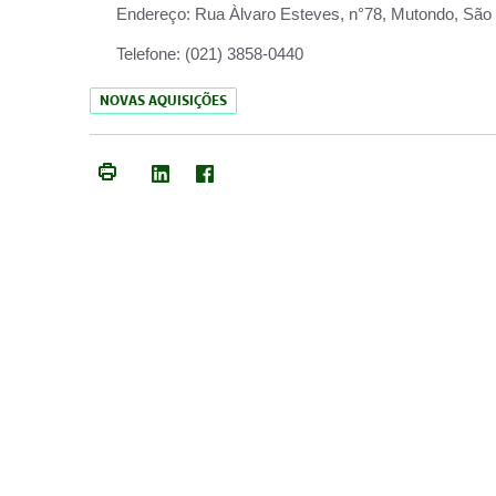
Endereço:
Rua Àlvaro Esteves, n°78, Mutondo, São 
Telefone:
(021) 3858-0440
NOVAS AQUISIÇÕES