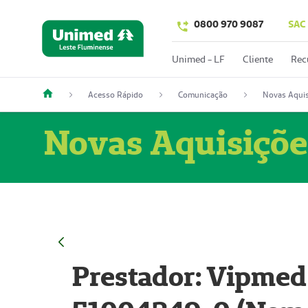
0800 970 9087
SAC
Unimed - LF
Cliente
Rec
Acesso Rápido
Comunicação
Novas Aquis
Novas Aquisiçõe
Prestador: Vipmed 