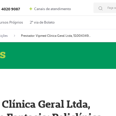
Faça s
Canais de atendimento
4020 9087
ursos Próprios
2º via de Boleto
ições
Prestador: Vipmed Clínica Geral Ltda, 51004349-0 (Nome Fantasia: Policlínica Master)
s
Clínica Geral Ltda,