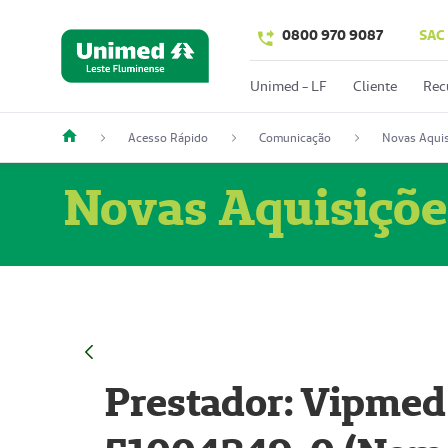
0800 970 9087
SAC
Unimed - LF
Cliente
Rec
Acesso Rápido
Comunicação
Novas Aquis
Novas Aquisiçõe
Prestador: Vipmed 