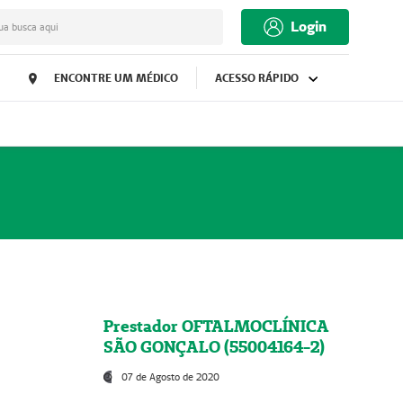
Login
ua busca aqui
ENCONTRE UM MÉDICO
ACESSO RÁPIDO
Prestador OFTALMOCLÍNICA
SÃO GONÇALO (55004164-2)
07 de Agosto de 2020