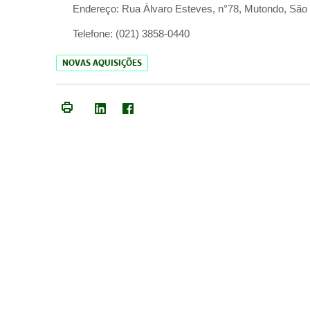
Endereço:
Rua Àlvaro Esteves, n°78, Mutondo, São 
Telefone:
(021) 3858-0440
NOVAS AQUISIÇÕES