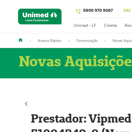
0800 970 9087
SAC
Unimed - LF
Cliente
Rec
Acesso Rápido
Comunicação
Novas Aquis
Novas Aquisiçõe
Prestador: Vipmed 