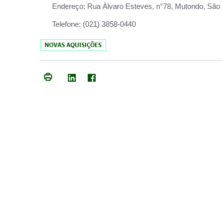
Endereço:
Rua Àlvaro Esteves, n°78, Mutondo, São 
Telefone:
(021) 3858-0440
NOVAS AQUISIÇÕES