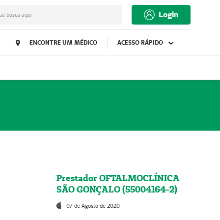
Login
ua busca aqui
ENCONTRE UM MÉDICO
ACESSO RÁPIDO
Prestador OFTALMOCLÍNICA
SÃO GONÇALO (55004164-2)
07 de Agosto de 2020