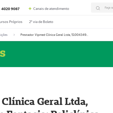
Faça s
Canais de atendimento
4020 9087
ursos Próprios
2º via de Boleto
ições
Prestador: Vipmed Clínica Geral Ltda, 51004349-0 (Nome Fantasia: Policlínica Master)
s
Clínica Geral Ltda,