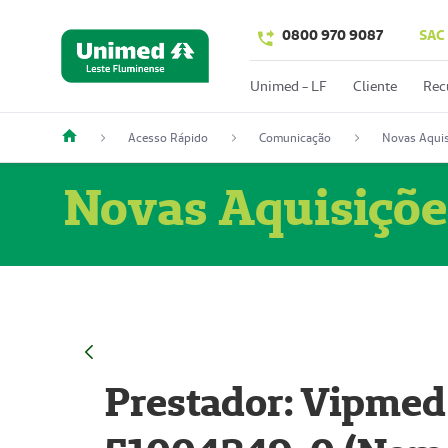
0800 970 9087
SAC
Unimed - LF
Cliente
Rec
Acesso Rápido
Comunicação
Novas Aquis
Novas Aquisiçõe
Prestador: Vipmed 