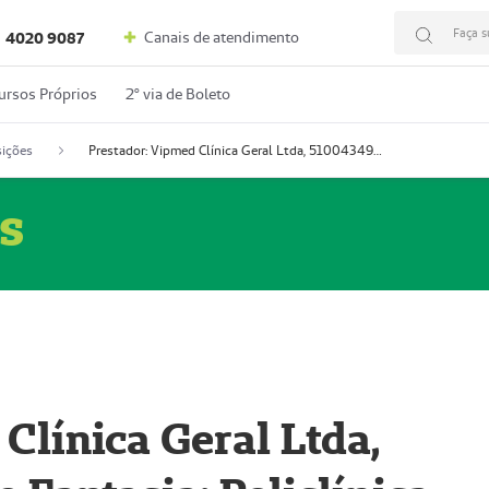
Faça s
Canais de atendimento
4020 9087
ursos Próprios
2º via de Boleto
ições
Prestador: Vipmed Clínica Geral Ltda, 51004349-0 (Nome Fantasia: Policlínica Master)
s
Clínica Geral Ltda,