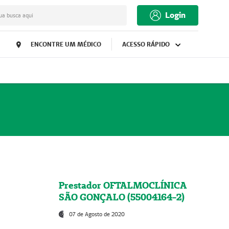
Login
ua busca aqui
ENCONTRE UM MÉDICO
ACESSO RÁPIDO
Prestador OFTALMOCLÍNICA
SÃO GONÇALO (55004164-2)
07 de Agosto de 2020