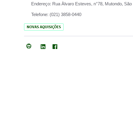
Endereço:
Rua Àlvaro Esteves, n°78, Mutondo, São 
Telefone:
(021) 3858-0440
NOVAS AQUISIÇÕES