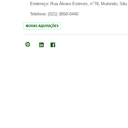
Endereço:
Rua Àlvaro Esteves, n°78, Mutondo, São 
Telefone:
(021) 3858-0440
NOVAS AQUISIÇÕES