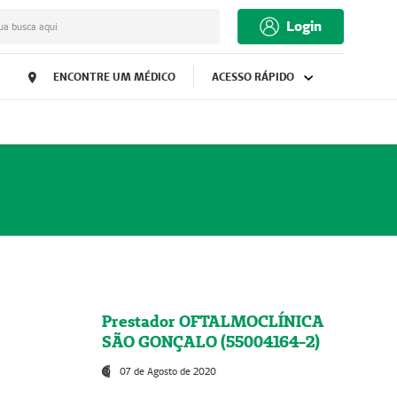
Login
ua busca aqui
ENCONTRE UM MÉDICO
ACESSO RÁPIDO
Prestador OFTALMOCLÍNICA
SÃO GONÇALO (55004164-2)
07 de Agosto de 2020