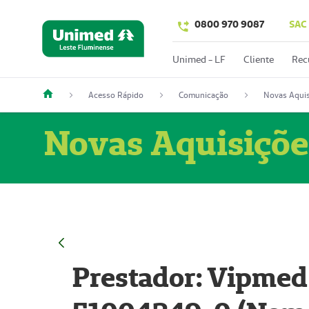
0800 970 9087
SAC
Unimed - LF
Cliente
Rec
Acesso Rápido
Comunicação
Novas Aquis
Novas Aquisiçõe
Prestador: Vipmed 