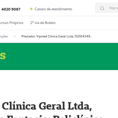
Faça s
Canais de atendimento
4020 9087
ursos Próprios
2º via de Boleto
ições
Prestador: Vipmed Clínica Geral Ltda, 51004349-0 (Nome Fantasia: Policlínica Master)
s
Clínica Geral Ltda,