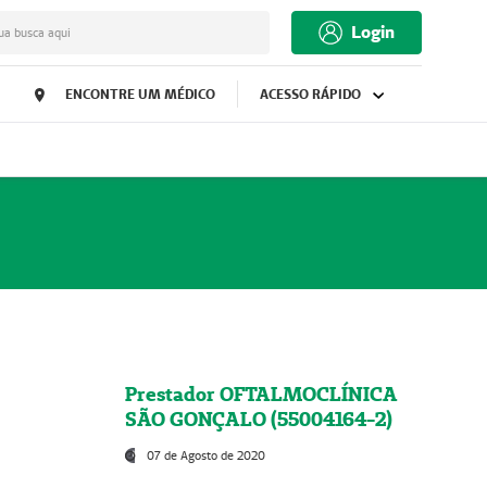
Login
ua busca aqui
ENCONTRE UM MÉDICO
ACESSO RÁPIDO
Prestador OFTALMOCLÍNICA
SÃO GONÇALO (55004164-2)
07 de Agosto de 2020