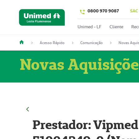
0800 970 9087
SAC
Unimed - LF
Cliente
Rec
Acesso Rápido
Comunicação
Novas Aquis
Novas Aquisiçõe
Prestador: Vipmed 