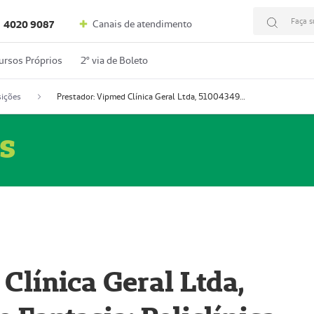
Faça s
Canais de atendimento
4020 9087
ursos Próprios
2º via de Boleto
ições
Prestador: Vipmed Clínica Geral Ltda, 51004349-0 (Nome Fantasia: Policlínica Master)
s
Clínica Geral Ltda,