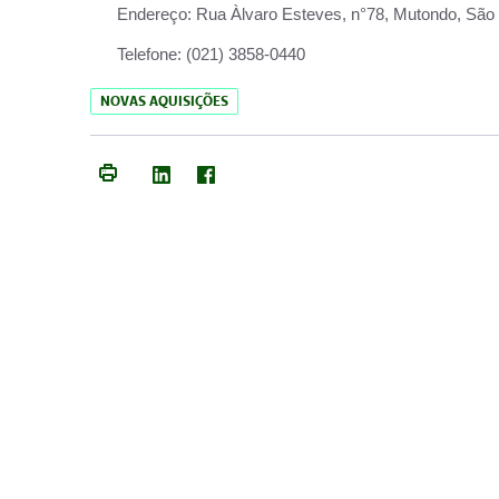
Endereço:
Rua Àlvaro Esteves, n°78, Mutondo, São 
Telefone:
(021) 3858-0440
NOVAS AQUISIÇÕES